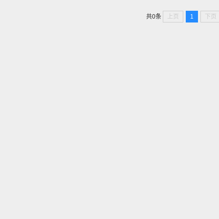
上页
1
下页
共0条