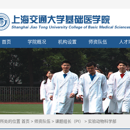
首页
学院概况
机构设置
师资队伍
人才
您所处的位置
首页
>
师资队伍
>
课题组长（PI）
>
实验动物科学部