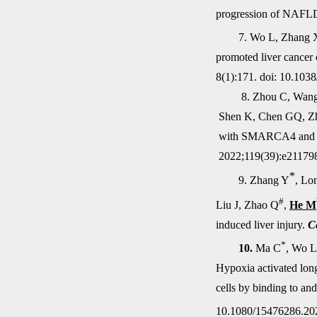
progression of NAF
7. Wo L, Zhang 
promoted liver cancer
8(1):171. doi: 10.103
8. Zhou C, Wan
Shen K, Chen GQ, Zhao
with SMARCA4 and re
2022;119(39):e21179
*
9. Zhang Y
, Lo
#
Liu J, Zhao Q
,
He M
induced liver injury.
C
*
10.
Ma C
, Wo L
Hypoxia activated lo
cells by binding to an
10.1080/15476286.20