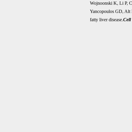
Wojnoonski K, Li P, 
Yancopoulos GD, Alt F
fatty liver disease.
Cell