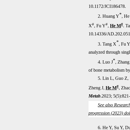
10.1172/JCI186478.
*
2. Huang Y
, H
#
#
#
X
, Fu Y
,
He M
. T
10.14336/AD.202.051
*
3. Tang X
, Fu 
analyzed through singl
*
4. Luo J
, Zhang
of bone metabolism by 
5. Lin L, Guo Z
#
Zheng J,
He M
, Zha
Metab
.2023; 5(5):821
See also Research
progression (2023) do
6. He Y, Su Y, 