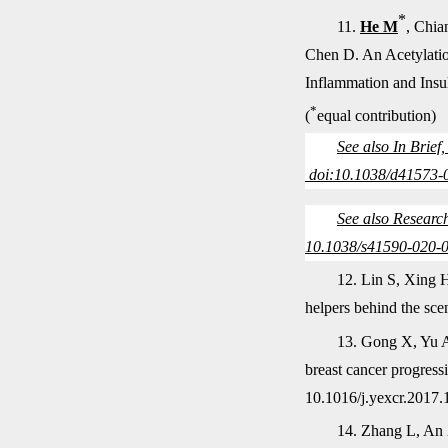
*
11.
He M
, Chia
Chen D. An Acetylati
Inflammation and Insu
*
(
equal contribution)
See also In Brie
doi:10.1038/d41573-
See also Researc
10.1038/s41590-020-
12. Lin S, Xing
helpers behind the sce
13. Gong X, Yu 
breast cancer progress
10.1016/j.yexcr.2017.
14. Zhang L, An