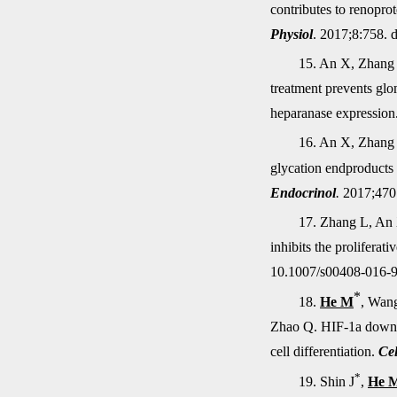
contributes to renoprot
Physiol
. 2017;8:758. 
15. An X, Zhang 
treatment prevents gl
heparanase expression
16. An X, Zhang 
glycation endproducts
Endocrinol
.
2017;470:
17. Zhang L, A
inhibits the prolifera
10.1007/s00408-016-9
*
18.
He M
, Wan
Zhao Q. HIF-1
a
down-r
cell differentiation.
Cel
*
19. Shin J
,
He 