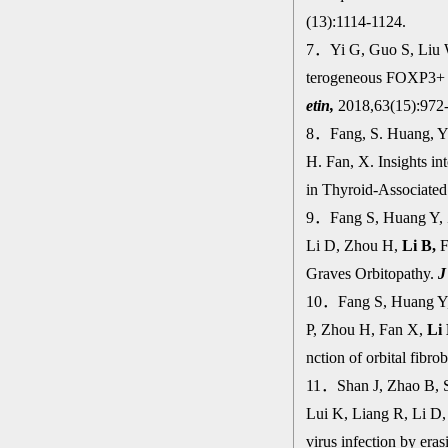
(13):1114-1124.
7
．
Yi G, Guo S, Liu 
terogeneous FOXP3+ T
etin,
2018,63(15):972
8
．
Fang, S. Huang, Y
H. Fan, X. Insights i
in Thyroid-Associate
9
．
Fang S, Huang Y, 
Li D, Zhou H,
Li B,
F
Graves Orbitopathy.
J
10
．
Fang S, Huang Y,
P, Zhou H, Fan X,
Li
nction of orbital fibro
11
．
Shan J, Zhao B, 
Lui K, Liang R, Li D,
virus infection by e