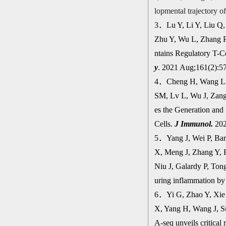
lopmental trajectory o
3
．
Lu Y, Li Y, Liu Q
Zhu Y, Wu L, Zhang 
ntains Regulatory T-C
y
. 2021 Aug;161(2):5
4
．
Cheng H, Wang L,
SM, Lv L, Wu J, Zan
es the Generation an
Cells.
J Immunol.
202
5
．
Yang J, Wei P, Ba
X, Meng J, Zhang Y, 
Niu J, Galardy P, Ton
uring inflammation b
6
．
Yi G, Zhao Y, Xie
X, Yang H, Wang J, S
A-seq unveils critical