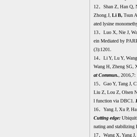
12
．
Shan Z, Han Q, N
Zhong J,
Li B,
Tsun A
ated lysine monomethy
13
．
Luo X, Nie J, W
ein Mediated by PARP-
(3):1201.
14
．
Li Y, Lu Y, Wang
Wang H, Zheng SG, 
at Commun.
,
2016,7:
15
．
Gao Y, Tang J, C
Liu Z, Lou Z, Olsen 
l function via DBC1.
16
．
Yang J, Xu P, Ha
Cutting edge:
Ubiquit
nating and stabilizin
17
．
Wang X, Yang J,