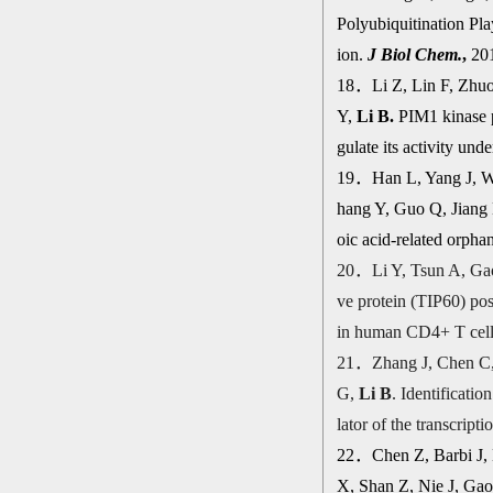
Polyubiquitination Pl
ion.
J Biol Chem.
,
201
18
．
Li Z, Lin F, Zhu
Y,
Li B.
PIM1 kinase p
gulate its activity un
19
．
Han L, Yang J, W
hang Y, Guo Q, Jiang 
oic acid-related orpha
20
．
Li Y, Tsun A, Ga
ve protein (TIP60) po
in human CD4+ T cel
21
．
Zhang J, Chen C,
G,
Li B
. Identificati
lator of the transcrip
22
．
Chen Z, Barbi J,
X, Shan Z, Nie J, Gao