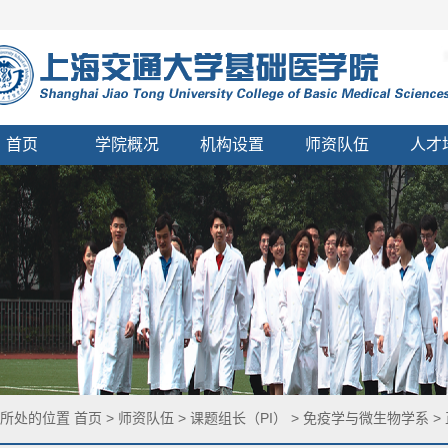
首页
学院概况
机构设置
师资队伍
人才
您所处的位置
首页
>
师资队伍
>
课题组长（PI）
>
免疫学与微生物学系
>