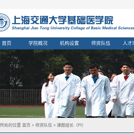
首页
学院概况
机构设置
师资队伍
人才
您所处的位置
首页
>
师资队伍
>
课题组长（PI）