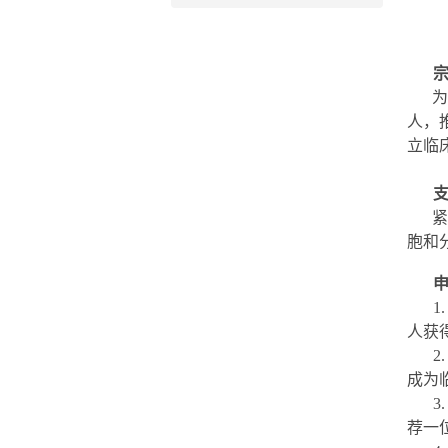
人，
立临
胞和
人获
成为
荐一