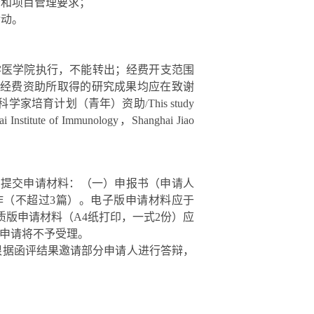
务和项目管理要求；
活动。
学医学院执行，不能转出；经费开支范围
经费资助所取得的研究成果均应在致谢
科学家培育计划（青年）资助
This study
/
ai Institute of Immunology，Shanghai Jiao
并提交申请材料：（一）申报书（申请人
（不超过3篇）。电子版申请材料应于
n）。纸质版申请材料（A4纸打印，一式2份）应
目申请将不予受理。
根据函评结果邀请部分申请人进行答辩，