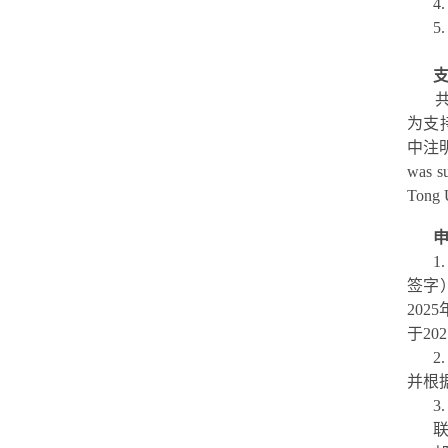
为支
中注
was s
Tong U
1
签字
202
于2
并根
3
联