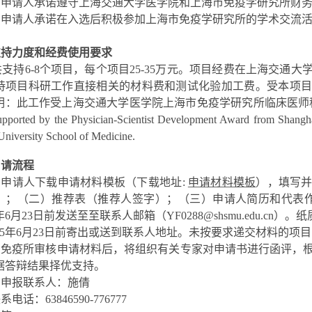
4. 申请人承诺遵守上海交通大学医学院和上海市免疫学研究所财
5. 申请人承诺在入选后积极参加上海市免疫学研究所的学术交流
支持力度和经费使用要求
共支持
6-8
个项目，每个项目
25-35
万元。项目经费在上海交通大
持项目科研工作直接相关的材料费和测试化验加工费。受本项目
明：此工作受上海交通大学医学院上海市免疫学研究所临床医师
upported by the Physician-Scientist Development Award from Shangh
niversity School of Medicine.
申请流程
. 申请人下载申请材料模板（下载地址:
申请材料模板
），填写
）；（二）推荐表（推荐人签字）；（三）申请人简历和代表作
5年6月23日前发送至至联系人邮箱（YF0288@shsmu.edu.c
025年6月23日前寄出或送到联系人地址。未按要求递交材料的项
2. 免疫所审核申请材料后，将组织有关专家对申请书进行函评，
据答辩结果择优支持。
. 申报联系人：施倩
系电话：63846590-776777