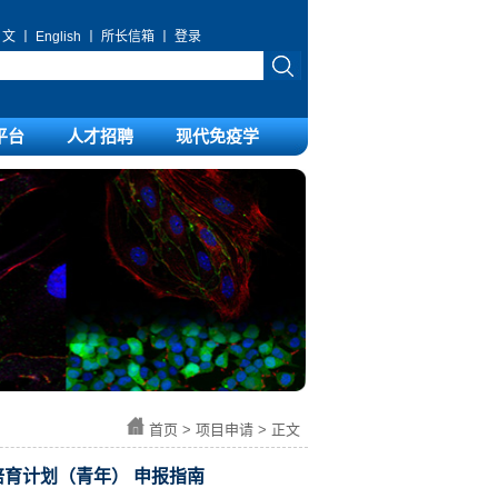
 文
丨
English
丨
所长信箱
丨
登录
平台
人才招聘
现代免疫学
首页
>
项目申请
> 正文
育计划（青年） 申报指南