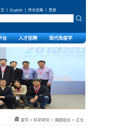
 文
丨
English
丨
所长信箱
丨
登录
平台
人才招聘
现代免疫学
首页
>
科学研究
>
课题组长
> 正文