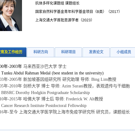
抗体多样化课题组 课题组长
国家自然科学基金青年科学基金项目（B类）（2017）
上海交通大学首批思源学者（2023）
教育及工作经历
科研方向
科研项目
发表论文
小组成员
00
年
-2003
年
马来西亚沙巴大学
学士
Tunku Abdul Rahman Medal (best student in the university)
03
年
-2005
年
新加坡基因组研究所
研究助理
导师:
Bing Lim
教授
05
年
-2010
年
剑桥大学
博士
导师:
Azim Surani
教授，表观遗传与干细胞
BBSRC Dorothy Hodgkin Postgraduate Scholarship
10
年
-2015
年
哈佛大学
博士后
导师:
Frederick W. Alt
教授
Cancer Research Institute Postdoctoral Fellowship
16
年
-至今
上海交通大学医学院上海市免疫学研究所
研究员，课题组长