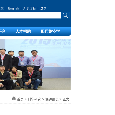
 文
丨
English
丨
所长信箱
丨
登录
平台
人才招聘
现代免疫学
首页
>
科学研究
>
课题组长
> 正文