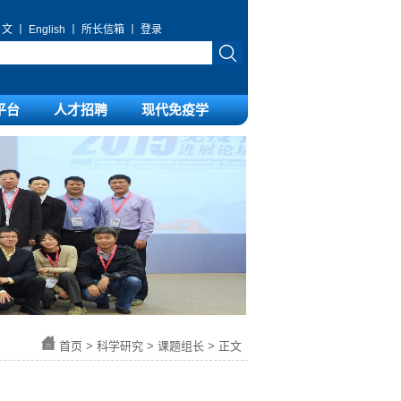
 文
丨
English
丨
所长信箱
丨
登录
平台
人才招聘
现代免疫学
首页
>
科学研究
>
课题组长
> 正文