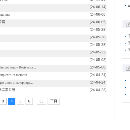
(24-06-14)
narians
(24-06-06)
探索
(24-06-05)
(24-05-28)
(24-05-28)
(24-05-28)
(24-05-22)
(24-05-08)
otherapy Resistance...
(24-05-08)
plexes in membra...
(24-04-24)
somes in autophagy...
(24-04-24)
抗毒素系统
(24-04-23)
...
3
4
5
6
35
下页