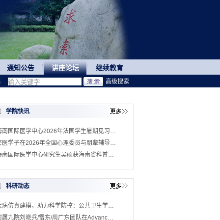
通知公告
讲座论坛
继续教育
稿
高级搜索
学院快讯
海南国际医学中心2026年法国学生暑期见习…
交医学子在2026年全国心理委员与朋辈辅导…
海南国际医学中心研究生吴硕获海南省科普…
科研动态
疾病仿真建模，助力科学防控：公共卫生学…
附属九院刘晓兵/雷东/周广东团队在Advanc…