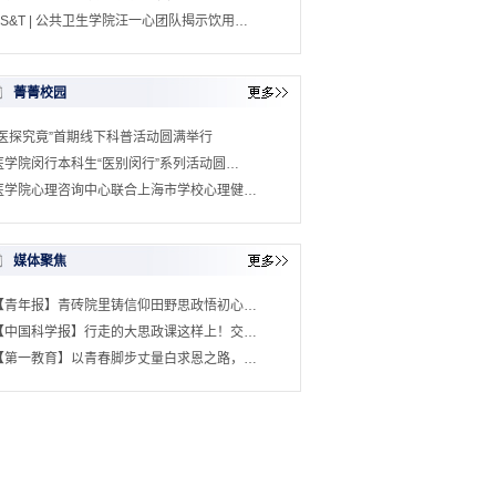
ES&T | 公共卫生学院汪一心团队揭示饮用…
菁菁校园
“医探究竟”首期线下科普活动圆满举行
医学院闵行本科生“医别闵行”系列活动圆…
医学院心理咨询中心联合上海市学校心理健…
媒体聚焦
【青年报】青砖院里铸信仰田野思政悟初心…
【中国科学报】行走的大思政课这样上！交…
【第一教育】以青春脚步丈量白求恩之路，…