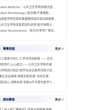
Nature Medicine｜公共卫生学院徐蕴汶团…
ature Microbiology | 姚玉峰/卢捷课题…
临床医学研究院俞章盛教授团队提出病理基…
公共卫生学院张智若团队研发“医疗保障公…
ature Neuroscience：徐天乐/李伟广等合…
菁菁校园
匠心塑美守初心 仁术济世启新程 ——王丹…
预你同行 心心相卫——公共卫生学院开展…
医学院闵行校区“医学生综合素养培育计划…
“重忆长征峥嵘 致敬志愿英魂” 本科生第…
锚定初心 深耕本源 争做AI不可替代医学人…
媒体聚焦
【上海人民广播电台】传承大医精神 致敬…