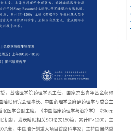
【
教授，基础医学院药理学系主任，国家杰出青年基金获得
国睡眠研究会理事长、中国药理学会麻醉药理学专委会主
眠医学会副主席。《中国临床药理学与治疗学》《Sleep
眠机制，发表睡眠相关SCI论文150篇，累计IF>1200；主
10余部。中国脑计划重大项目首席科学家；主持国自然重