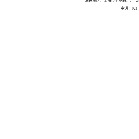
浦东校区：上海市半夏路1号 黄
电话：021-6