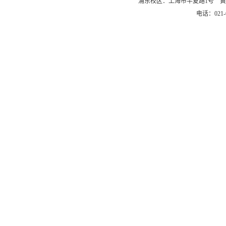
浦东校区：上海市半夏路1号 黄
电话：021-6