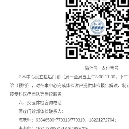
微信号 支付宝号
2.本中心设立检后门诊（周一至周五上午8:00-11:00，下午1
诊（预约），对在本中心完成体检客户提供体检报告解读、制
接专科医疗团队等后续服务。
六、交医体检咨询电话
医疗门诊部体检联系人：
陈老师：63846590*779313/779319，18221272764；
李老师：15317339881/13764989709。