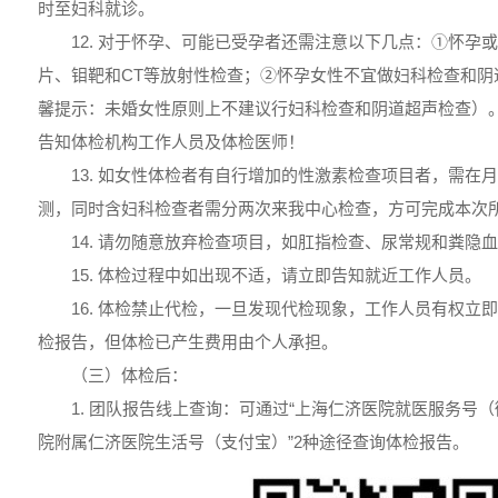
时至妇科就诊。
12. 对于怀孕、可能已受孕者还需注意以下几点：①怀孕
片、钼靶和CT等放射性检查；②怀孕女性不宜做妇科检查和阴
馨提示：未婚女性原则上不建议行妇科检查和阴道超声检查）
告知体检机构工作人员及体检医师！
13. 如女性体检者有自行增加的性激素检查项目者，需在
测，同时含妇科检查者需分两次来我中心检查，方可完成本次
14. 请勿随意放弃检查项目，如肛指检查、尿常规和粪隐
15. 体检过程中如出现不适，请立即告知就近工作人员。
16. 体检禁止代检，一旦发现代检现象，工作人员有权立
检报告，但体检已产生费用由个人承担。
（三）体检后：
1. 团队报告线上查询：可通过“上海仁济医院就医服务号（
院附属仁济医院生活号（支付宝）”2种途径查询体检报告。