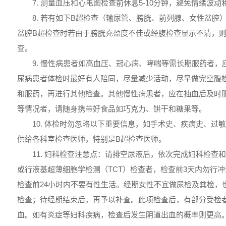
7. 测量血压和心电图检查前休息5-10分钟，避免情绪波动
8. 若有如下B超检查（输尿管、膀胱、前列腺、女性盆腔
盆腔B超检查时若由于膀胱充盈度不佳或经腹检查显示不清，
查。
9. 慢性病患者如高血压、冠心病、哮喘等需长期服药者
尿病患者体检时最好有人陪同，尽量减少活动，尽早做完空腹
和服药，再进行其他检查。其他慢性病患者，应在抽血后及时
等情况者，请随身携带好食品如巧克力、饼干和糖果等。
10. 体检时勿忽略以下重要信息，如手术史、疾病史、过
供给各科室检查医师，特别是B超检查医师。
11. 妇科检查注意点：请排空尿液后，依次完成妇科检查
或行液基超薄细胞学检测（TCT）检查者，检查前3天内勿行
检查前24小时内不要有性生活。经期女性不宜做尿检及粪检，
检查；待经期结束后，再予以补查。此项检查后，有部分受检
血。如有炎症等妇科疾病，检查后发生阴道出血的概率则更高