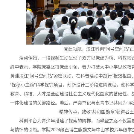
党建领航，滨江科创“问号空间站”
活动伊始，一段视频生动呈现了双方以党建为桥、科教融
辞中表示，学院党委坚持党建引领，着力打破大中小学思政教育
黄浦滨江“问号空间站”紧密联动，在科普活动中践行“报效祖国
“探秘小血滴”科学探究项目，创新设计三阶段进阶课程，使科
教育、科技、人才是全面建设社会主义现代化国家的基础性、
一体化建设的关键路径。随后，严奕书记与袁青书记共同为“滨江
精神传承，致敬“共和国勋章”获得者
科创平台为青少年搭建了探索的阶梯，而攀登之路不仅需
与情怀的引领。学院2024级直博生鲍魏文与中山学校六年级