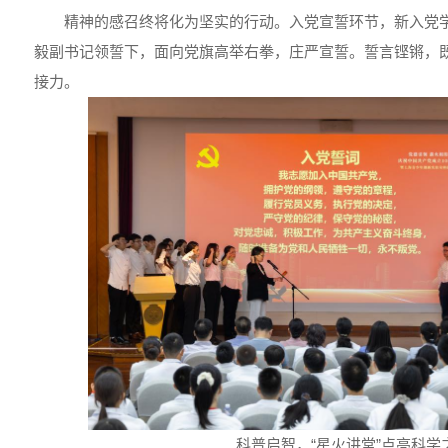
精神的感召终将化为坚实的行动。入党宣誓环节，新入党
毅副书记领誓下，面向党旗高举右拳，庄严宣誓。誓言铿锵，
接力。
科普启智，“星火讲堂”点亮科学