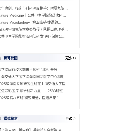
七年磨剑，临床与科研深度携手：附属九院…
Nature Medicine｜公共卫生学院徐蕴汶团…
ature Microbiology | 姚玉峰/卢捷课题…
临床医学研究院俞章盛教授团队提出病理基…
公共卫生学院张智若团队研发“医疗保障公…
菁菁校园
医学院闵行校区期末主题班会顺利开展
上海交通大学医学院海南国际医学中心羽毛…
2025级海南专项研究生班在上海交通大学医…
走进联影医疗 感悟创新力量——2583班班…
2025级临八五班“初窥研途，医道启蒙 ”…
媒体聚焦
【上海人民广播电台】潮起浦东启新篇 交…