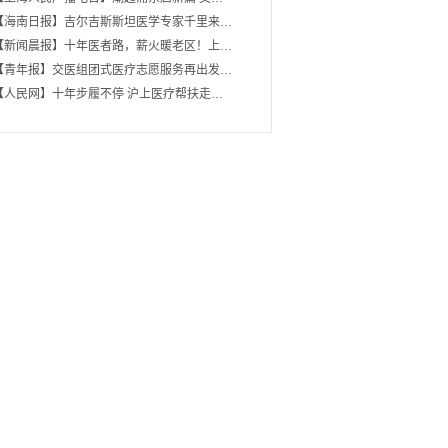
【海南日报】吉尔吉斯斯坦医学专家千里来…
【新闻晨报】十年医者路，薪火暖老区！上…
【青年报】交医组团式医疗志愿服务再出发…
【人民网】十年步履不停 沪上医疗帮扶走…