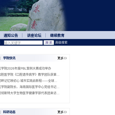
通知公告
讲座论坛
继续教育
稿
高级搜索
学院快讯
医学院2026年度PBL案例大赛成功举办
口腔医学院《口腔遗传病学》教学团队获第…
河畔记忆映初心 城市实践启新程——全球…
医学院副院长、海南国际医学中心党组书记…
曼彻斯特大学生物医学健康学部代表团来访…
科研动态