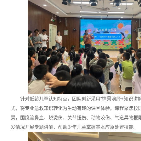
针对低龄儿童认知特点，团队创新采用“情景演绎+知识讲解
式，将专业急救知识转化为生动有趣的课堂体验。课程聚焦校
景，围绕流鼻血、烧烫伤、关节扭伤、动物咬伤、气道异物梗
发情况开展专题讲解，帮助少年儿童掌握基本应急处置技能。