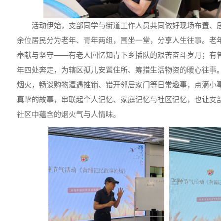
活动伊始，支部同学与街道工作人员共同做好现场布置、居
余位居民分为老年、青年两组，围坐一堂，分享人生往事。老
奉献与坚守——有老人回忆知青下乡插队的艰苦奋斗岁月；有
年四处奔走，为辖区孤儿安置住所、筹措生活物资的暖心往事
烟火，畅谈购物遭遇推销、错开邻居家门等日常趣事，点滴小
真挚的故事，串联起个人记忆、家庭记忆与社区记忆，也让支
社区中蕴含的烟火气与人情味。