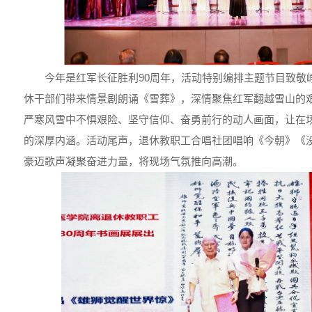
今年是红军长征胜利90周年，活动特别编排主题节目致敬
休干部们带来情景剧朗诵《雪葬》，深情聚焦红军翻越雪山的
严寒风雪中不惧艰险、坚守信仰、奋勇前行的动人画面，让在
的深厚内涵。活动尾声，退休教职工合唱社团唱响《今朝》《
豪迈歌声凝聚奋进力量，将现场气氛推向高潮。