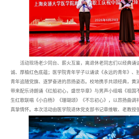
活动现场老少同台、薪火互鉴，离退休老同志们以经典诵
诚、厚植红色底蕴；医学院青年学子以诵读《永远的青年》、
青年追随党旗、逐梦奋进的昂扬姿态。校地携手共颂经典，黄
带来配乐诗朗诵《红船初心，盛世华章》与男声小组唱《祖国
生红歌联唱《小白杨》《珊瑚颂》《不忘初心》，以昂扬曲调
真挚情怀。本次活动由医学院退休党支部书记章维敏、老教授