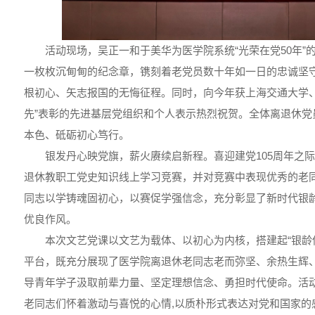
活动现场，吴正一和于美华为医学院系统“光荣在党50年”
一枚枚沉甸甸的纪念章，镌刻着老党员数十年如一日的忠诚坚
根初心、矢志报国的无悔征程。同时，向今年获上海交通大学、
先”表彰的先进基层党组织和个人表示热烈祝贺。全体离退休党
本色、砥砺初心笃行。
银发丹心映党旗，薪火赓续启新程。喜迎建党105周年之
退休教职工党史知识线上学习竞赛，并对竞赛中表现优秀的老
同志以学铸魂固初心，以赛促学强信念，充分彰显了新时代银
优良作风。
本次文艺党课以文艺为载体、以初心为内核，搭建起“银龄
平台，既充分展现了医学院离退休老同志老而弥坚、余热生辉
导青年学子汲取前辈力量、坚定理想信念、勇担时代使命。活
老同志们怀着激动与喜悦的心情,以质朴形式表达对党和国家的