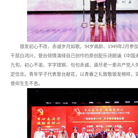
银发初心不改，赤诚岁月如歌。94岁高龄、1949年2月参
干部白鸿兴，登台倾情演绎自己创作的原创配乐诗朗诵《中国
九旬，初心不渝，字字铿锵、句句赤诚，道尽老一辈共产党人
定信念。青年学子代表登台献花，以青春之礼致敬银发榜样，
使命生生不息。