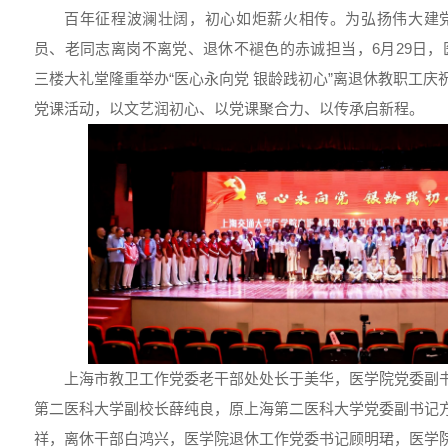
百年征程波澜壮阔，初心如炬薪火相传。为弘扬伟大建
员、老同志离岗不离党、退休不褪色的赤诚担当，6月29日
三楼大礼堂隆重举办“医心永向党 银龄践初心”离退休教职工庆
党课活动，以文艺润初心、以党课聚合力、以传承启新程。
上海市教卫工作党委老干部处处长于美华，医学院党委副
第二医科大学副校长薛纯良，原上海第二医科大学党委副书记
祥，离休干部白鸿兴，医学院退休工作党委书记顾明珺，医学