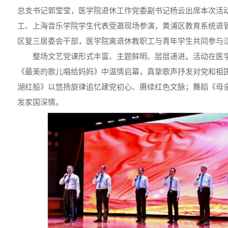
总支书记郭莹莹，医学院退休工作党委副书记杨云出席本次活
工、上海音乐学院学生代表受邀现场参演，黄浦区教育系统退
区复三居委会干部，医学院离退休教职工与青年学生共同参与
整场文艺党课形式丰富、主题鲜明、层层递进。活动在医
《最美的歌儿唱给妈妈》中温情启幕，真挚歌声抒发对党和祖
湖红船》以悠扬旋律追忆建党初心、赓续红色文脉；舞蹈《母
发家国深情。