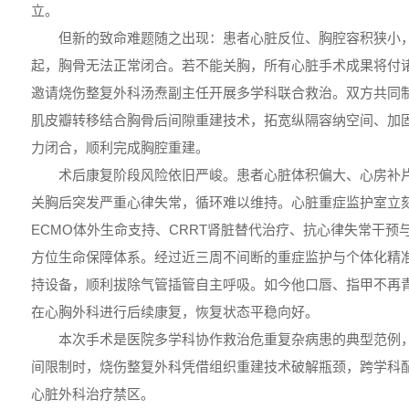
立。
但新的致命难题随之出现：患者心脏反位、胸腔容积狭小，
起，胸骨无法正常闭合。若不能关胸，所有心脏手术成果将付
邀请烧伤整复外科汤焘副主任开展多学科联合救治。双方共同
肌皮瓣转移结合胸骨后间隙重建技术，拓宽纵隔容纳空间、加
力闭合，顺利完成胸腔重建。
术后康复阶段风险依旧严峻。患者心脏体积偏大、心房补
关胸后突发严重心律失常，循环难以维持。心脏重症监护室立
ECMO体外生命支持、CRRT肾脏替代治疗、抗心律失常干预
方位生命保障体系。经过近三周不间断的重症监护与个体化精
持设备，顺利拔除气管插管自主呼吸。如今他口唇、指甲不再
在心胸外科进行后续康复，恢复状态平稳向好。
本次手术是医院多学科协作救治危重复杂病患的典型范例
间限制时，烧伤整复外科凭借组织重建技术破解瓶颈，跨学科
心脏外科治疗禁区。