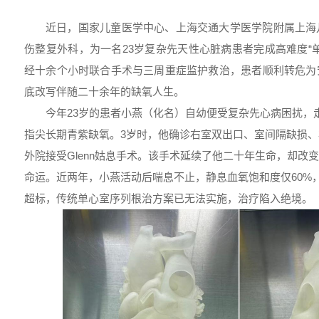
近日，国家儿童医学中心、上海交通大学医学院附属上海
伤整复外科，为一名23岁复杂先天性心脏病患者完成高难度“
经十余个小时联合手术与三周重症监护救治，患者顺利转危为
底改写伴随二十余年的缺氧人生。
今年23岁的患者小燕（化名）自幼便受复杂先心病困扰，
指尖长期青紫缺氧。3岁时，他确诊右室双出口、室间隔缺损
外院接受Glenn姑息手术。该手术延续了他二十年生命，却改
命运。近两年，小燕活动后喘息不止，静息血氧饱和度仅60%
超标，传统单心室序列根治方案已无法实施，治疗陷入绝境。