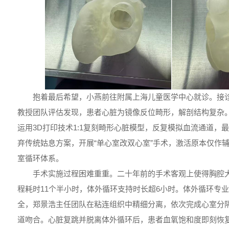
抱着最后希望，小燕前往附属上海儿童医学中心就诊。接
教授团队评估发现，患者心脏为镜像反位畸形，解剖结构复杂
运用3D打印技术1:1复刻畸形心脏模型，反复模拟血流通道，
弃传统姑息方案，开展“单心室改双心室”手术，激活原本仅作
室循环体系。
手术实施过程困难重重。二十年前的手术客观上使得胸腔
程耗时11个半小时，体外循环支持时长超6小时。体外循环专
全，郑景浩主任团队在粘连组织中精细分离，依次完成心室分
道吻合。心脏复跳并脱离体外循环后，患者血氧饱和度即刻恢复