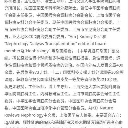
陈楠教授，主任医师、博士生导师，上海交通大学医学院肾脏病研
究所所长，法国国家医学科学院外籍院士。曾任中华医学会肾脏病
学会副主任委员、中国医师协会肾脏病分会副会长、上海市医学会
肾脏病专科分会主任委员，现任中国医师协会肾脏病分会常委、上
海市医师协会肾脏病分会副主任委员、上海市罕见病分会副主任委
员，亚太地区CKD防治委员会委员，“Am J Kidney Dis” 和
“Nephrology Dialysis Transplantation” editorial board
member及“Nephrology” 等杂志编委，《中华肾脏病杂志》副总
编。擅长原发性肾小球病和多种继发性肾脏损害、急性肾衰竭、遗
传性肾脏疾病和肾小管间质疾病的诊治。在国内外杂志发表文章400
余篇，先后负责973计划、十二五国家科技支撑计划分课题等30余项
课题，获教育部提名国家科技进步奖一等奖等省部级奖项10余项。
蒋更如教授，主任医师，博士生导师，上海交通大学医学院附属新
华医院肾脏科主任，内科教研室主任。上海市肾脏病学会候任主任
委员，中华医学会肾脏病分会委员，中国医师协会肾脏病分会常
委，中国医院协会血液净化中心管理分会委员。AJKD, Nature
Reviews Nephrology中文版、上海医学杂志编委。主要研究方向：
IgA肾病、膜性肾病的临床和基础研究及终末期肾衰竭透析患者心血