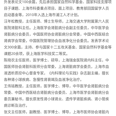
外发表论文100余篇，先后承担国家自然科学基金、国家科技支撑项
目子课题、上海市科委重点项目、面上项目、教育部回国留学人员
启动基金等，2010年入选上海市浦江人才计划。
汪年松教授，主任医师、博士生导师，上海交通大学附属第六人民
医院肾脏科主任。上海医学会肾脏病分会副主任委员，中华医学会
肾脏病分会委员，中国医师协会肾脏病分会常委，中国中西医结合
肾病学会常委，中国医院管理协会血液净化分会委员。发表学术论
文300余篇，主持、参与国家十二五攻关基金、国家自然科学基金等
课题20余项，获上海医学科技奖二等奖。
陈晓农主任医师，医学博士、硕导，上海瑞金医院肾内科主任，中
国医师协会肾脏科医师分会常委，上海肾脏病学会委员，上海市血
液透析质控中心督查专家，《内科理论与实践》杂志副主编，擅长
各种肾小球疾病、急慢性肾衰竭及血液净化治疗。
王伟铭教授，主任医师，医学博士、博导，中华医学会肾脏病分会
常委、中国中西医结合肾脏病分会委员、上海市医学会肾脏病分会
委员兼秘书，擅长原发性肾小球肾炎、遗传学肾脏疾病、肾小管疾
病诊断及治疗。
张文主任医师，副教授、医学博士、博导，上海市医师协会肾脏内