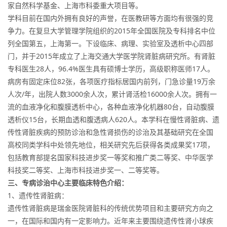
家自然科学基金、上海市科委重大项目等。
学科目前在国内外拥有良好的声誉，在医教研等方面均有很强的竞
争力。在复旦大学管理学院组织的2015年全国医院及专科排名中位
列全国第五，上海第一。下设临床、病理、实验室及透析中心四部
门，并于2015年成立了上海交通大学医学院肾脏病研究所。有肾脏
专科医生28人，96.4%医生具有硕博士学历，高级职称医师17人。
病房有固定床位82张，各项医疗指标居国内前列，门急诊量19万余
人次/年，出院人数3000余人次，累计肾活检16000余人次。拥有一
流的血液净化和腹膜透析中心，各种血液净化机器80台，自动腹膜
透析仪15台，长期血透和腹透病人620人。本学科在慢性肾脏病、遗
传性肾脏疾病的预防诊治和急性肾损伤的诊治及其基础研究在全国
高校同类学科中处领先地位，相关研究先后获得各类成果奖17项，
包括教育部提名国家科技进步奖一等奖和推广类二等奖、中华医学
科技奖二等奖、上海市科技进步奖一、二等奖等。
三、专病诊治中心主要临床特色介绍：
1、遗传性肾脏病：
遗传性肾脏病是瑞金医院肾脏科的传统优势项目和主要研究方向之
一，在国际和国内有一定影响力。近年来主要围绕遗传性肾小球疾