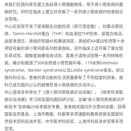
来我们在国内率先建立各段肾小管细胞株库，用于肾小管疾病的基
础研究。同时在临床上建立并完善了一系列肾小管疾病的检查和诊
治常规。
中心实验室开发了尿液酸化功能检测（尿可滴定酸）、抗集合管抗
体、Tamm-Horsfall蛋白（THP）和血清抗THP抗体、尿蛋白电泳、
血尿渗透压、肾组织轻链κλ和重链测定、肾组织AA蛋白检测等十余
项较完善的肾小管间质系列检查指标。另外临床上还开展了氯化铵
负荷试验、碳酸氢钠重吸收试验、氯离子清除试验等一系列特殊检
查。确诊和报道了500余例肾小管性酸中毒，119余例Gitelman
syndrome，Bartter syndrome以及Liddle syndrome家系。经过
我科的诊治，患者的肾功能和生活质量都有了不同程度的改善，我
科已成为国内公认的疑难性肾小管疾病的诊治中心。
中心连续多年举办了《肾小管间质疾病诊治进展》，《继发性肾脏
病诊治进展》学习班及国内国际研讨会，主编“肾小管间质疾病诊疗
新技术”及参编20余本相关专著。发表相关国内外文章80余篇，获得
国家自然基金、上海市教委、科委等多项课题和教育部提名国家科
学技术奖科技进步奖、中华医学科技奖、上海市科技进步奖等多项
奖项。