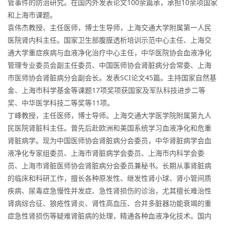
管事件的防治研究。在国内外发表论文100余篇承，承担10余项国家
和上海市课题。
袁伟杰教授、主任医师，博士生导师，上海交通大学附属第一人民
医院肾内科主任。国家卫生部腹膜透析培训示范中心主任、上海交
通大学重症疾病与血液净化治疗中心主任，中华医院协会血液净化
管理专业委员会副主任委员、中国医师协会肾脏病分会常委、上海
市医师协会肾脏病分会副会长。发表SCI论文45篇。主持国家自然基
金、上海市科学基金等课题17项奖项获国家及军队科技进步二等
奖、中华医学科技二等奖等11项。
丁峰教授，主任医师，博士导师。上海交通大学医学院附属第九人
民医院肾脏科主任。曾先后赴欧洲和美国系统学习血液净化和危重
肾脏病学。现为中国医师协会肾脏病分会委员，中华肾脏病学会血
液净化专家组委员、上海市肾脏病学会委员、上海市内科学会委
员、上海市肾脏医师协会肾脏病分会委员兼秘书。长期从事肾脏病
的临床和科研工作，擅长各种原发性、继发性肾小球、肾小管间质
疾病、尿毒症急慢性并发症、急性肾损伤的诊治，尤其擅长难治性
肾病综合征、狼疮性肾炎、肾性高血压、合并多脏器功能衰竭的重
症急性肾损伤等疑难肾脏病的处理，精通各种血液净化技术。国内