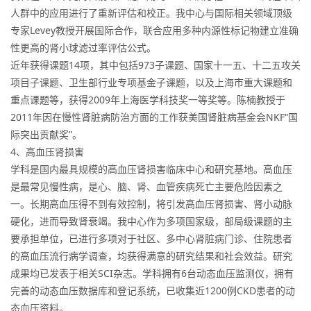
人群中的应用进行了重新评估和校正。我中心与国际相关领域顶级
专家Levey教授开展国际合作，联合应用多种内源性标记物建立准确
性更高的肾小球滤过率评估公式。
近年获得课题14项，其中包括973子课题、国家十一五、十二五攻关
项目子课题、卫生部行业专项基金子课题，以及上海市重大课题和
重点课题等，获得2009年上海医学科技奖一等奖等。陈楠教授于
2011年因在慢性肾脏病防治方面的工作获美国肾脏病基金会NKF“国
际突出贡献奖”。
4、高血压肾损害
学科是国内最具规模的高血压肾损害临床中心和研究基地。高血压
是最常见慢性病，是心、脑、肾、血管疾病死亡主要危险因素之
一。长期高血压得不到有效控制，将引发高血压肾损害、肾小动脉
硬化，进而导致肾衰竭。我中心作为多项国家级，部局级课题的主
要承担单位，已进行多项对于社区、多中心肾脏病门诊、住院患者
的高血压流行病学调查，均获得满意的研究结果和社会效益。研究
成果均已发表于相关SCI杂志。学科拥有6台动态血压监测仪，拥有
完善的动态血压数据库和登记系统，已收集近1200例CKD患者的动
态血压资料。