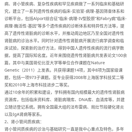
病、肾小管疾病、复杂性疾病和罕见疾病做了一系列临床和基础研
究，建立了一系列遗传性疾病的临床-实验室-病理-基因筛查体系和
诊断平台，包括Alport综合征“临床-病理-IV型胶原”和Fabry病“临床-
病理-酶活性-基因”等多个遗传疾病的诊断体系和特异性方法等，提
高了遗传性肾脏病的诊断水平，并推动周边地区乃至全国对遗传性
肾脏病的诊治水平。同时针对遗传性肾脏病开展流行病学调查和临
床试验，探索新的治疗方法，得到中国人遗传性疾病的流行病学数
据，提高了国际知名度。近年来围绕遗传性肾脏病共发表论文100余
篇，其中与美国哥伦比亚大学等单位合作课题在Nature
Genetic（2011）上发表。共获得课题14项，其中8项为国家级课
题，包括一项973子课题。亚专业获得2008年上海医学科技奖二等
奖和2010年上海市科技进步二等奖。
通过10余年的积累和建设，学科拥有国内规模最大的遗传性肾脏病
资源库，包括临床资料库、肾脏病理库、DNA库、血清库等，并建
立随访登记系统。拥有全国最大组的法布雷病、局灶节段硬化肾炎
以及IgA肾病等家系。
2、肾小管间质疾病：
肾小管间质疾病的诊治与基础研究一直是我中心重点及特色，多年