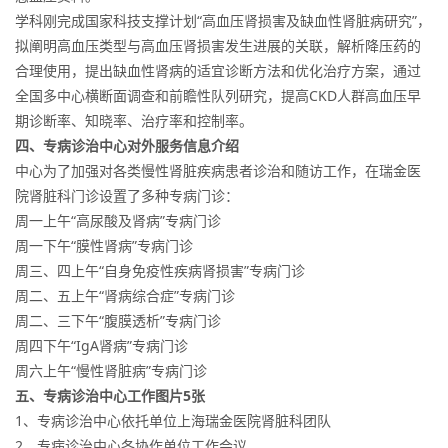
学科刚完成国家科技支撑计划“高血压肾损害及缺血性肾脏病研究”，
拟阐明高血压类型与高血压肾损害发生进展的关联，解析降压药的
合理使用，提出缺血性肾病的适宜诊断方法和优化治疗方案，通过
全国多中心横断面调查和前瞻性队列研究，提高CKD人群高血压早
期诊断率、知晓率、治疗率和控制率。
四、专病诊治中心对外服务信息介绍
中心为了加强对各类慢性肾脏疾病患者诊治和随访工作，在瑞金医
院肾脏科门诊设置了多种专病门诊：
周一上午“高尿酸及肾病”专病门诊
周一下午“膜性肾病”专病门诊
周三、四上午“自身免疫性疾病肾损害”专病门诊
周二、五上午“肾病综合症”专病门诊
周二、三下午“腹膜透析”专病门诊
周四下午“IgA肾病”专病门诊
周六上午“慢性肾脏病”专病门诊
五、专病诊治中心工作图片5张
1、专病诊治中心依托单位上海瑞金医院肾脏科团队
2、专病诊治中心各协作单位工作会议