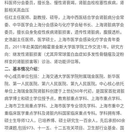
科医师分会委员，擅长急、慢性肾衰竭，肾脏血栓栓塞性疾病，肾
脏相关高血压
任红主任医师、副教授、硕导，上海中西医结合学会肾脏病分会常
委、中华医学会上海分会感染与化疗学会秘书长、上海肾脏病学会
委员，擅长自身免疫性疾病肾脏损害，遗传性肾脏病，腹膜透析。
史浩副主任医师，医学硕士，上海市医学会感染化疗学会青年委
员，2011年赴美国约翰霍普金斯大学医学院工作交流1年。研究方
向：继发性肾脏损害（尤其异常球蛋白血症如多发性骨髓瘤及淀粉
样变的肾脏损害等）诊治、肾功能评估等。
二、基本情况介绍：
中心成员单位包括：上海交通大学医学院附属瑞金医院、新华医
院、第一人民医院、第六人民医院、第九人民医院。中心核心依托
单位上海瑞金医院肾脏科创建于上世纪60年代初，是国家首批肾脏
病学博士和硕士学位授予点，教育部重点学科、上海市重点学科、
上海市卫生局重点学科、上海市医学专业领先学科、上海市重中之
重临床医学重点学科及肾脏内科国家临床重点专科。学科拥有博、
硕士生导师12人，已培养博、硕士研究生一百余人，先后承担60余
项课题,包括973、十一五、十二五攻关项目、卫生部行业基金、国