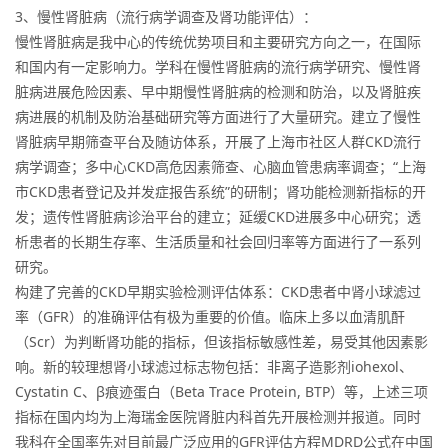
3、慢性肾脏病（流行病学调查及肾功能评估）：
慢性肾脏病是我中心的传统优势项目和主要研究方向之一，在国际
和国内有一定影响力。学科在慢性肾脏病的流行病学研究、慢性肾
脏病进展危险因素、早中期慢性肾脏病的检测和防治，以及肾脏疾
病进展的机制及防治基础研究等方面进行了大量研究。建立了慢性
肾脏病早期筛查平台及随访体系，开展了上海市社区人群CKD流行
病学调查；多中心CKD高危因素筛查、心脑血管患病率调查；“上海
市CKD患者登记及并发症报告系统”的研制；肾功能检测新指标的开
发；遗传性肾脏病诊治平台的建立；延缓CKD进展多中心研究；透
析患者的长期生存率、生活质量和社会回归率等方面进行了一系列
研究。
构建了完善的CKD早期实验检测评估体系：CKD患者中肾小球滤过
率（GFR）的准确评估有极为重要的价值。临床上多以血清肌酐
（Scr）为判断肾功能的指标，但该指标敏感性差，易受其他因素影
响。新的较理想肾小球滤过标志物包括：非离子造影剂iohexol、
Cystatin C、β痕迹蛋白（Beta Trace Protein, BTP）等，上述三项
指标在国内均为上海瑞金医院肾脏内科首先开展检测并报道。同时
我科在全国率先对目前最广泛应用的GFR评估方程MDRD公式在中国