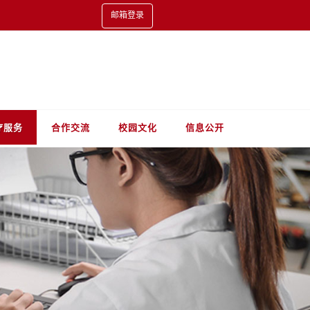
邮箱登录
疗服务
合作交流
校园文化
信息公开