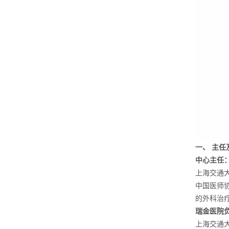
一、
主任
中心主任
上海交通
中国医师
的外科治
瑞金医院
上海交通