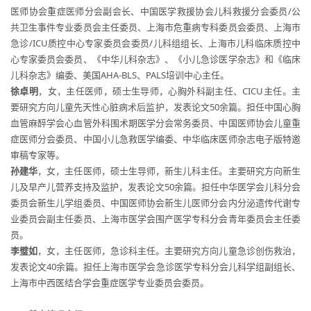
医师协会重症医师分会副会长、中国医学救援协会儿科救援分会委员/公
共卫生事件专业委员会主任委员、上海市危重病专科委员会委员、上海市
急诊/ICU质控中心专家委员会委员/儿科组组长、上海市儿科临床质控中
心专家委员会委员、《中华儿科杂志》、《小儿急诊医学杂志》和《临床
儿科杂志》编委、美国AHA-BLS、PALS培训中心主任。
徐卓明
，女，主任医师，硕士生导师，心胸外科副主任、CICU主任。主
要研究方向儿童先天性心脏病术后监护，发表论文50余篇。担任中国心胸
血管麻醉学会心血管外科围术期医学分会常务委员、中国医师协会儿童重
症医师分会委员、中国小儿急救医学编委、中华临床医师杂志电子版特邀
审稿专家等。
孙建华
，女，主任医师，硕士生导师，新生儿科主任。主要研究方向新生
儿及早产儿营养支持及监护，发表论文50余篇。担任中华医学会儿科分会
委员会新生儿学组委员、中国医师协会新生儿医师分会内分泌遗传代谢专
业委员会副主任委员、上海市医学会围产医学专科分会青年委员会主任委
员。
李璧如
，女，主任医师，急诊科主任。主要研究方向儿童急诊创伤救治，
发表论文40余篇。担任上海市医学会急诊医学专科分会儿科学组副组长、
上海市中西医结合学会重症医学专业委员会委员。