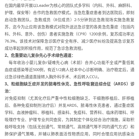
在国内最早开展以Leader为核心的团队式多学科（内科、外科、麻醉科、
护理、保安等）合作的急救医疗模式。当急危重症患者到达医院后，即刻
启动急救团队，急救成员（8位成员）2-5分钟到达急救现场实施急救复
苏，迄今为止应用该急救模式对院外送达急诊室的各类急危重症（包括内
科、外科、意外、创伤）患者实施急救（CPR）1200余例，复苏成功率达
76.3%。该技术对保障急诊医疗安全有序、减少医疗纠纷及提高急诊复苏
成功率起到积极作用，规范了急诊急救流程。
2
、危重婴幼儿复杂先心手术绿色通道：
每年收治小婴儿复杂/疑难先心病（术前）合并心功能不全或严重低氧
血症或感染等近500例，有近1/2病人经本中心诊断明确、治疗稳定后，通
过急诊绿色通道直接转入胸外科手术、术后转入CCU。
3
、粒细胞缺乏症并发的脓毒性休克、急性呼吸窘迫综合征（ARDS）诊
治：
对免疫抑制（尤其化疗后严重中性粒细胞缺乏、干细胞移植后、肝移植
后、各种免疫抑制剂治疗后）并发ARDS、脓毒性休克患者，通过重症医
学科、血液肿瘤科、移植科、感染科、免疫科、营养科、临床药理科、呼
吸理疗专业、护理专业共同查房，为其制定个体化综合治疗措施，采取积
极呼吸支持（包括无创通气、常频通气、高频通气等不同的通气方式）和
肺保护通气策略，并辅以肺表面活性物质应用，同时合理应用抗感染治