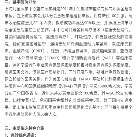
二、基本情况介绍
上海儿童医学中心重症医学科是2011年卫生部临床重点专科专项资金建设
单位，是上海医学会儿科分会急救学组组长单位。拥有床位100余张，每
年收治重症患儿2千余人次，救治成功率高达90%以上，并承担上海市以
及全国急危重症会诊工作。本中心可开展各种氧疗技术（包括无创通气、
常频和高频机械通气、高流量氧疗）、呼吸理疗、纤支镜检查及肺泡灌
洗、经纤支镜困难插管、连续无创和有创血流动力学监测、重症床旁超
声、血液净化（CRRT）、腹透、持续血糖监测、视频脑电监测、亚低温
治疗、体外膜肺氧合（ECMO）和心室辅助支持治疗（VAD）等临床项
目。监护室设置危重症患者家属探视制度和相对稳定患者探头探视制度，
增进医患交流，促进医疗质量提升，同时开展危重、疑难病例行政谈话，
建立和谐的医患关系。作为美国心脏协会（AHA）基础和儿科高级生命支
持培训中心和国家级继续教育培训中心已经培训学员15000余人次，学员
分布于全国各省市。近年来共发表专业论文100余篇，其中SCI论文10余
篇，出版专著1部，承担国基金和其它省部级基金5项，处于国内先进水
平。是上海市住院医师和重症专科医师规范化培训基地；同时每年接受全
国各地进修医护人员50余人次。
三、主要临床特色介绍
1
、急诊绿色通道：