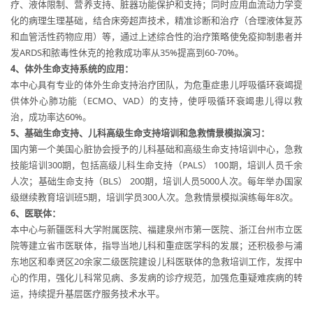
疗、液体限制、营养支持、脏器功能保护和支持；同时应用血流动力学变
化的病理生理基础，结合床旁超声技术，精准诊断和治疗（合理液体复苏
和血管活性药物应用）等，通过上述综合性的治疗策略使免疫抑制患者并
发ARDS和脓毒性休克的抢救成功率从35%提高到60-70%。
4
、体外生命支持系统的应用：
本中心具有专业的体外生命支持治疗团队，为危重症患儿呼吸循环衰竭提
供体外心肺功能（ECMO、VAD）的支持，使呼吸循环衰竭患儿得以救
治，成功率达60%。
5
、基础生命支持、儿科高级生命支持培训和急救情景模拟演习：
国内第一个美国心脏协会授予的儿科基础和高级生命支持培训中心，急救
技能培训300期，包括高级儿科生命支持（PALS） 100期，培训人员千余
人次；基础生命支持（BLS） 200期，培训人员5000人次。每年举办国家
级继续教育培训班5期，培训学员300人次。急救情景模拟演练每年8次。
6
、医联体：
本中心与新疆医科大学附属医院、福建泉州市第一医院、浙江台州市立医
院等建立省市医联体，指导当地儿科和重症医学科的发展；还积极参与浦
东地区和奉贤区20余家二级医院建设儿科医联体的急救培训工作，发挥中
心的作用，强化儿科常见病、多发病的诊疗规范，加强危重疑难疾病的转
运，持续提升基层医疗服务技术水平。