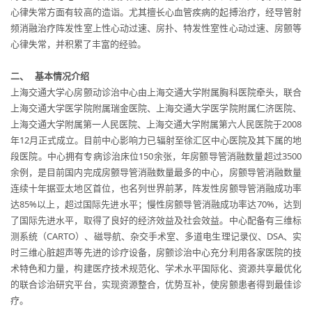
心律失常方面有较高的造诣。尤其擅长心血管疾病的起搏治疗，经导管射
频消融治疗阵发性室上性心动过速、房扑、特发性室性心动过速、房颤等
心律失常，并积累了丰富的经验。
二、
基本情况介绍
上海交通大学心房颤动诊治中心由上海交通大学附属胸科医院牵头，联合
上海交通大学医学院附属瑞金医院、上海交通大学医学院附属仁济医院、
上海交通大学附属第一人民医院、上海交通大学附属第六人民医院于2008
年12月正式成立。目前中心影响力已辐射至徐汇区中心医院及其下属的地
段医院。中心拥有专病诊治床位150余张，年房颤导管消融数量超过3500
余例，是目前国内完成房颤导管消融数量最多的中心，房颤导管消融数量
连续十年据亚太地区首位，也名列世界前茅，阵发性房颤导管消融成功率
达85%以上，超过国际先进水平；慢性房颤导管消融成功率达70%，达到
了国际先进水平，取得了良好的经济效益及社会效益。中心配备有三维标
测系统（CARTO）、磁导航、杂交手术室、多道电生理记录仪、DSA、实
时三维心脏超声等先进的诊疗设备，房颤诊治中心充分利用各家医院的技
术特色和力量，构建医疗技术规范化、学术水平国际化、资源共享最优化
的联合诊治研究平台，实现资源整合，优势互补，使房颤患者得到最佳诊
疗。