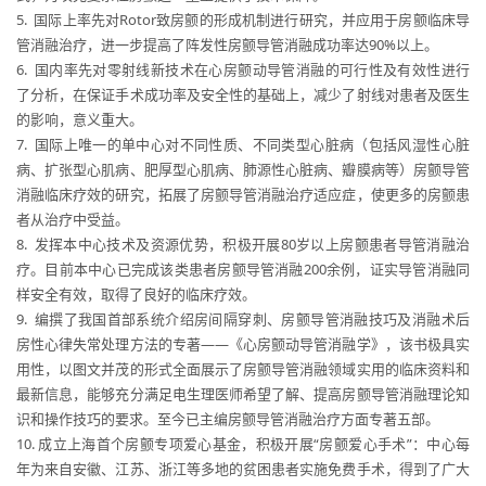
5. 国际上率先对Rotor致房颤的形成机制进行研究，并应用于房颤临床导
管消融治疗，进一步提高了阵发性房颤导管消融成功率达90%以上。
6. 国内率先对零射线新技术在心房颤动导管消融的可行性及有效性进行
了分析，在保证手术成功率及安全性的基础上，减少了射线对患者及医生
的影响，意义重大。
7. 国际上唯一的单中心对不同性质、不同类型心脏病（包括风湿性心脏
病、扩张型心肌病、肥厚型心肌病、肺源性心脏病、瓣膜病等）房颤导管
消融临床疗效的研究，拓展了房颤导管消融治疗适应症，使更多的房颤患
者从治疗中受益。
8. 发挥本中心技术及资源优势，积极开展80岁以上房颤患者导管消融治
疗。目前本中心已完成该类患者房颤导管消融200余例，证实导管消融同
样安全有效，取得了良好的临床疗效。
9. 编撰了我国首部系统介绍房间隔穿刺、房颤导管消融技巧及消融术后
房性心律失常处理方法的专著——《心房颤动导管消融学》，该书极具实
用性，以图文并茂的形式全面展示了房颤导管消融领域实用的临床资料和
最新信息，能够充分满足电生理医师希望了解、提高房颤导管消融理论知
识和操作技巧的要求。至今已主编房颤导管消融治疗方面专著五部。
10. 成立上海首个房颤专项爱心基金，积极开展“房颤爱心手术”：中心每
年为来自安徽、江苏、浙江等多地的贫困患者实施免费手术，得到了广大