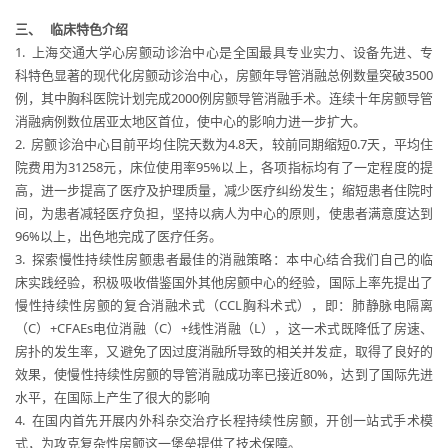
三、
临床特色介绍
1. 上海交通大学心房颤动诊治中心是全国最具专业实力、设备先进、专
科特色显著的现代化房颤动诊治中心，房颤年导管消融总例数量突破3500
例，其中胸科医院计划完成2000例房颤导管消融手术。连续十年房颤导管
消融病例数位居亚太地区首位，使中心的影响力进一步扩大。
2. 房颤诊治中心目前平均住院天数为4.8天，较前同期缩短0.7天，平均住
院费用为31258元，床位使用率95%以上，各项指标均有了一定程度的提
高，进一步提高了医疗及护理质量，减少医疗纠纷发生；缩短患者住院时
间，为患者减轻医疗负担，坚持以病人为中心的原则，使患者满意度达到
96%以上，出色地完成了医疗任务。
3. 探索慢性持续性房颤患者最佳的消融策略：本中心结合我们自己的临
床实践经验，积极吸收借鉴国外其他房颤中心的经验，国际上率先提出了
慢性持续性房颤的复合消融术式（CCL胸科术式），即：肺静脉电隔离
（C）+CFAEs电位消融（C）+线性消融（L），这一术式既降低了房速、
房扑的发生率，又避免了因过度消融所导致的相关并发症，取得了良好的
效果，使慢性持续性房颤的导管消融成功率已接近80%，达到了国际先进
水平，在国际上产生了很大的影响
4. 在国内首先开展内外科杂交治疗长程持续性房颤，开创一站式手术模
式，为攻克复杂性房颤这一堡垒提供了技术保障。