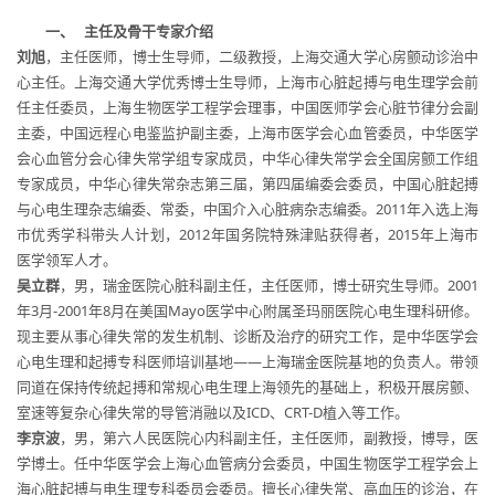
一、
主任及骨干专家介绍
刘旭
，主任医师，博士生导师，二级教授，上海交通大学心房颤动诊治中
心主任。上海交通大学优秀博士生导师，上海市心脏起搏与电生理学会前
任主任委员，上海生物医学工程学会理事，中国医师学会心脏节律分会副
主委，中国远程心电鉴监护副主委，上海市医学会心血管委员，中华医学
会心血管分会心律失常学组专家成员，中华心律失常学会全国房颤工作组
专家成员，中华心律失常杂志第三届，第四届编委会委员，中国心脏起搏
与心电生理杂志编委、常委，中国介入心脏病杂志编委。2011年入选上海
市优秀学科带头人计划，2012年国务院特殊津贴获得者，2015年上海市
医学领军人才。
吴立群
，男，瑞金医院心脏科副主任，主任医师，博士研究生导师。2001
年3月-2001年8月在美国Mayo医学中心附属圣玛丽医院心电生理科研修。
现主要从事心律失常的发生机制、诊断及治疗的研究工作，是中华医学会
心电生理和起搏专科医师培训基地——上海瑞金医院基地的负责人。带领
同道在保持传统起搏和常规心电生理上海领先的基础上，积极开展房颤、
室速等复杂心律失常的导管消融以及ICD、CRT-D植入等工作。
李京波
，男，第六人民医院心内科副主任，主任医师，副教授，博导，医
学博士。任中华医学会上海心血管病分会委员，中国生物医学工程学会上
海心脏起搏与电生理专科委员会委员。擅长心律失常、高血压的诊治，在