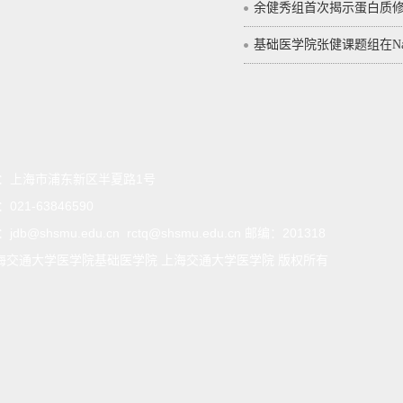
余健秀组首次揭示蛋白质修饰
基础医学院张健课题组在Nat
：
上海市浦东新区半夏路1号
：
021-63846590
：
jdb@shsmu.edu.cn rctq@shsmu.edu.cn 邮编：201318
海交通大学医学院基础医学院 上海交通大学医学院 版权所有