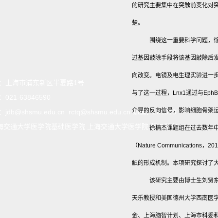
的研究主要集中在突触前变化对
楚。
围绕这一重要科学问题，徐
过基因敲除手段将该基因敲除后发现
向改变。电镜及电生理实验进一步
：
上海市浦东新区半夏路1号
与了这一过程，Lnx1通过与Ep
：
021-63846590
介导的反向信号，影响细胞骨架
：
jdb@shsmu.edu.cn rctq@shsmu.edu.cn 邮编：201318
海交通大学医学院基础医学院 上海交通大学医学院 版权所有
徐楠杰课题组在过去数年中
（Nature Communicatio
触的形成机制。本项研究探讨了
该研究主要由博士生刘贤
天乐教授和美国德州大学西南医学中
金、上海脑智计划、上海市科委