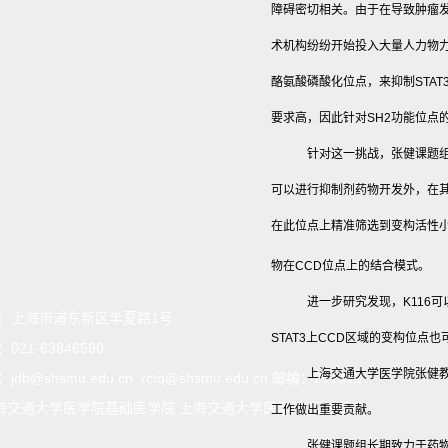
障碍密切相关。由于在导致肿瘤发
术机构纷纷开始投入大量人力物力开
酪氨酸磷酸化位点，来抑制STA
要求高，因此针对SH2功能位点
针对这一挑战，张健课题组在
可以进行抑制剂药物开发外，在其C端的
在此位点上精准筛选到变构活性小分子
物在CCD位点上的结合模式。
进一步研究发现，K116可
：
上海市浦东新区半夏路1号
STAT3上CCD区域的变构位点
：
021-63846590
上海交通大学医学院张健
：
jdb@shsmu.edu.cn rctq@shsmu.edu.cn 邮编：201318
海交通大学医学院基础医学院 上海交通大学医学院 版权所有
工作做出重要贡献。
张健课题组长期致力于药物设