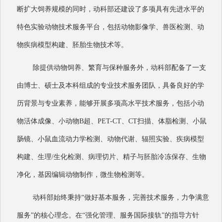
断扩⼤饲养规模的同时，动科部还建设了多项具有先进⽔平的
特⾊实验动物技术服务平台，包括动物影像学、兽医检测、动
物疾病模型构建、胚胎⽣物技术等。
除提供动物饲养、繁育与保种服务外，动科部配备了⼀⽀
由博⼠、硕⼠及本科组成的专业技术服务团队，具备良好的学
历背景与专业素养，能够开展多项⾼⽔平技术服务，包括⼩动
物活体成像、⼩动物B超、PET-CT、CT扫描、体脂检测、⼩⿏
肠镜、⼩⿏⾎流动⼒学检测、动物代谢、辐照实验、疾病模型
构建、⽣理/⽣化检测、病理切⽚、精⼦与胚胎冷冻保存、生物
净化，基因编辑动物制作，微⽣物检测等。
动科部始终秉持“做好基本服务，完善技术服务，⼒争满意
服务”的核⼼理念。在“强化管理、服务国际接轨”的指导⽅针