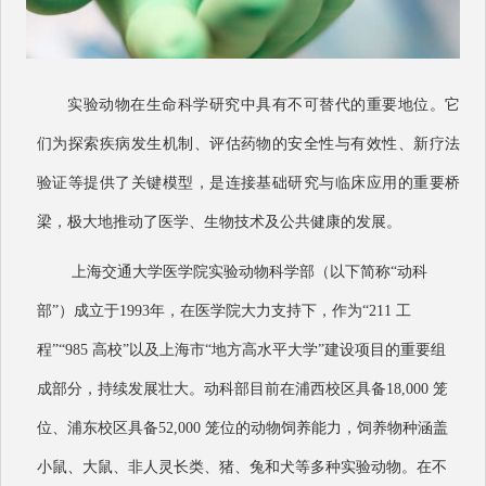
实验动物在⽣命科学研究中具有不可替代的重要地位。它
们为探索疾病发⽣机制、评估药物的安全性与有效性、新疗法
验证等提供了关键模型，是连接基础研究与临床应⽤的重要桥
梁，极⼤地推动了医学、⽣物技术及公共健康的发展。
上海交通⼤学医学院实验动物科学部（以下简称“动科
部”）成⽴于1993年，在医学院⼤⼒⽀持下，作为“211 ⼯
程”“985 ⾼校”以及上海市“地⽅⾼⽔平⼤学”建设项⽬的重要组
成部分，持续发展壮⼤。动科部⽬前在浦⻄校区具备18,000 笼
位、浦东校区具备52,000 笼位的动物饲养能⼒，饲养物种涵盖
⼩⿏、⼤⿏、⾮⼈灵⻓类、猪、兔和⽝等多种实验动物。在不