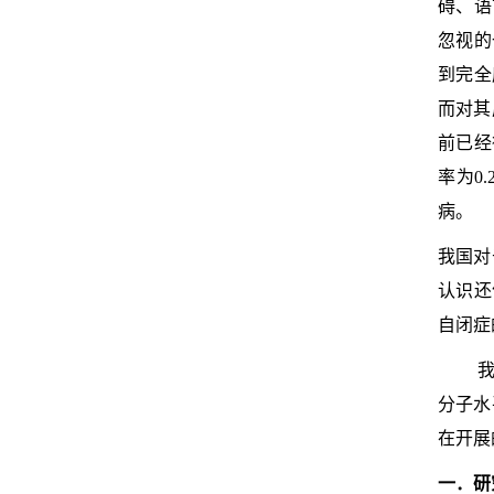
碍、语
忽视的
到完全
而对其
前已经
率为0
病。
我国对
认识还
自闭症
分子水
在开展
一．研