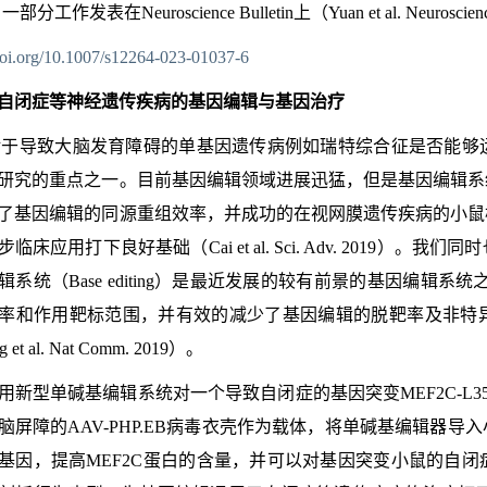
，
一部分工作发表在
Neuroscience Bulletin
上
（
Yuan et al. Neuroscie
/doi.org/10.1007/s12264-023-01037-6
自闭症等神经遗传疾病的基因编辑与基因治疗
对于导致大脑发育障碍的单基因遗传病例如瑞特综合征是否能够
研究的重点之一。目前基因编辑领域进展迅猛，但是基因编辑系
了基因编辑的同源重组效率，并成功的在视网膜遗传疾病的小鼠
步临床应用打下良好基础
（
Cai et al. Sci. Adv. 2019
）
。我们同时
辑系统
（
Base editing
）
是最近发展的较有前景的基因编辑系统之
率和作用靶标范围，并有效的减少了基因编辑的脱靶率及非特
g et al. Nat Comm. 2019
）
。
用新型单碱基编辑系统对一个导致自闭症的基因突变
MEF2C-L3
脑屏障的
AAV-PHP.EB
病毒衣壳作为载体，将单碱基编辑器导入
基因，提高
MEF2C
蛋白的含量，并可以对基因突变小鼠的自闭