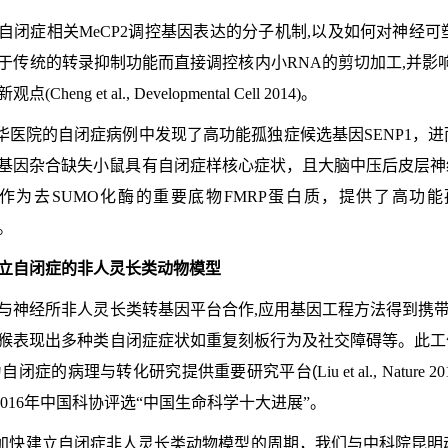
探索自闭症相关
MeCP2
调控基因表达的分子机制,以及如何对神经可
于传统的转录抑制功能而直接调控核内小RNA的剪切加工,并影
新观点
(Cheng et al., Developmental Cell 2014)
。
新华医院的自闭症病例中发现了高功能孤独症候选基因
SENP1
，进
P1基因杂合缺失小鼠具有自闭症样核心症状，且大脑中压后皮层
作为去
SUMO
化酶的重要底物
FMRP
蛋白质，提供了高功能
。
立自闭症的非人灵长类动物模型
我们与神经所非人灵长类转基因平台合作,应用基因工程方法得到携带
猴表现出多种类自闭症症状如重复刻板行为及社交障碍等。此工
为自闭症的病理与转化研究提供重要研究平台
(
Liu et al., Nature 2
2016
年中国科协评选“中国生命科学十大进展”。
了加快建立自闭症非人灵长类动物模型的周期，我们与中科院昆