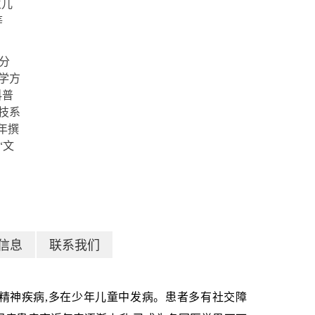
生儿
等
分
学方
科普
技系
年撰
“文
信息
联系我们
精神疾病,多在少年儿童中发病。患者多有社交障