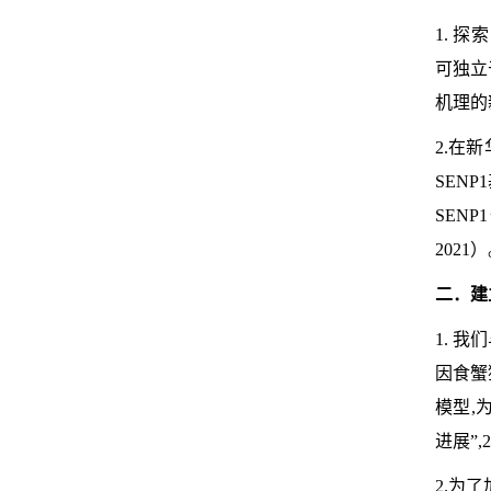
1. 
可独立
机理的
2.在
SEN
SENP1
2021）
二．建
1. 
因食蟹
模型,
进展”,
2.为