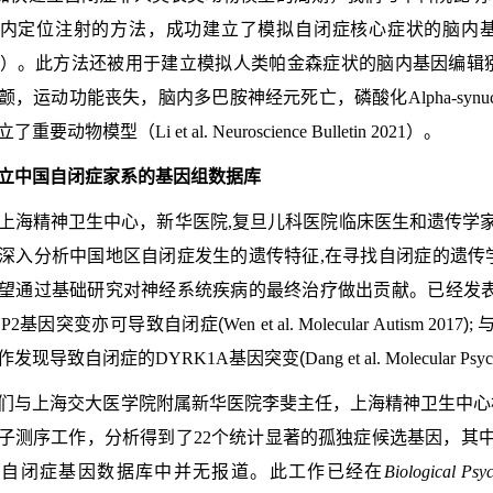
内定位注射的方法，成功建立了模拟自闭症核心症状的脑内
）
。此方法还被用于建立模拟人类帕金森症状的脑内基因编辑
颤，运动功能丧失，脑内多巴胺神经元死亡，磷酸化
Alpha-synuc
立了重要动物模型
（
Li et al. Neuroscience Bulletin 2021
）。
立中国自闭症家系的基因组数据库
上海精神卫生中心，新华医院,复旦儿科医院临床医生和遗传学家
深入分析中国地区自闭症发生的遗传特征,在寻找自闭症的遗传
望通过基础研究对神经系统疾病的最终治疗做出贡献。已经发表
P2
基因突变亦可导致自闭症
(
Wen et al. Molecular Autism 2017
)
;
作发现导致自闭症的DYRK1A基因突变
(
Dang et al. Molecular Psyc
们与上海交大医学院附属新华医院李斐主任，上海精神卫生中心
子测序工作，分析得到了
22
个统计显著的孤独症候选基因，其
美自闭症基因数据库中并无报道。此工作已经在
Biological Psyc