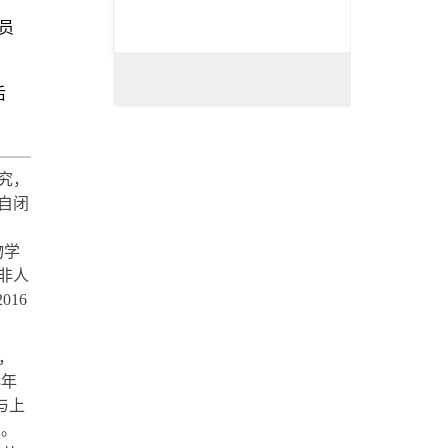
员
后
究，
自闭
物学
非人
2016
，
8年
与上
奖。