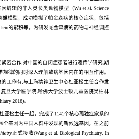
基因编辑的非人灵长类动物模型
（
Wu et al. Science
猕猴模型，成功模拟了帕金森病的核心症状，包括
lein
的累积等，为研发帕金森病的药物与神经调控
紧密合作,对中国的自闭症患者进行遗传学研究,期
学规律的同时深入理解致病基因内在的相互作用。
的工作有,与上海精神卫生中心杜亚松主任合作发
 与复旦大学医学院,哈佛大学波士顿儿童医院吴柏林
hiatry 2018
)
。
杜亚松主任一起，完成了
1141
个核心孤独症家系的
中
9
个基因为中国人群中发现的新候选基因，在之前
hiatry
正式接收(
Wang
et al. Biological Psychiatry. In