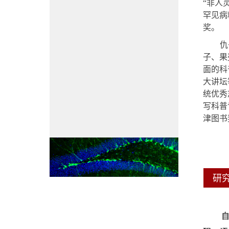
“
非人
罕见病
奖。
仇
子、果
面的科
大讲坛
统优秀
写科普
津图书
研