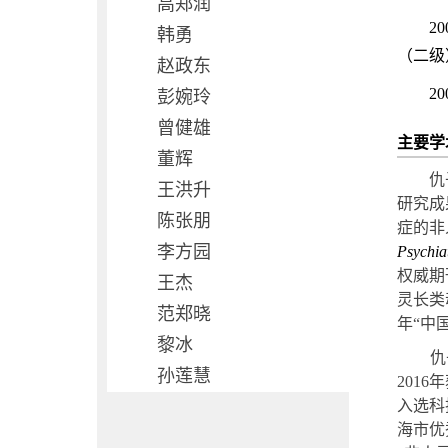
高郑润
20
韩勇
（二级
赵政东
20
彭婉玲
曾健雄
主要学
董辉
仇
王洪升
研究成
陈张朋
症的非
李方园
Psychia
权威期
王杰
灵长类
范郑晓
年“中
黎冰
仇
孙莲慧
2016
年
入选科
海市优