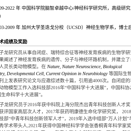
09-2022
年 中国科学院脑智卓越中心/神经科学研究所，高级研究
）
03-2009
年 加州大学圣迭戈分校
（UCSD）
神经生物学系，博士
术成绩及奖励
子龙研究员从事自闭症、瑞特综合征等神经发育疾病的生物学研
果阐述了神经发育疾病的遗传、分子与神经环路机制，并建立了
人灵长类动物模型。在
Nature, Nature Neuroscience, Biological
try, Developmental Cell, Current Opinion in Neurobiology
等国际生
刊上发表研究论文与应邀综述数十篇，引用逾
4000
次。自闭症的
动物模型工作入选科技部
2016
年“中国科学十大进展”，中国科协
国生命科学十大进展”。
子龙研究员于
2016
年获中科院上海分院杰出青年科技创新人才奖
获评国家高层次人才，
2017
年获药明康德生命化学研究奖， 201
技部“中青年科技创新领军人才”，
2019
年入选中组部“万人计划”
秀学术带头人,
2021
年获得中国神经科学学会张香桐青年科学家