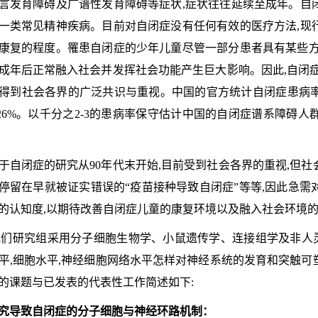
言发育障碍及广谱性发育障碍等症状,症状往往延续至成年。自
一类常见精神疾病。目前对自闭症没有任何有效的医疗方法,现
康复的程度。罹患自闭症的少年儿童尽管一部分患者具有某些方
成年后正常融入社会并发挥社会功能产生巨大影响。因此,自闭症
得到社会各界的广泛共识与重视。中国的官方统计自闭症患病率
.26%。以千分之2-3的患病率保守估计中国的自闭症谱系障碍
于自闭症的研究从90年代末开始,目前受到社会各界的重视,但
停留在早就被证实错误的“疫苗接种导致自闭症”等等,因此急需
的认知度,以期待改善自闭症儿童的康复环境以及融入社会环境
我们研究组采用分子细胞生物学、小鼠遗传学、连接组学及非人
平,细胞水平,神经细胞网络水平怎样对神经系统的发育和突触可
的课题与已发表的代表性工作简述如下:
究导致自闭症的分子细胞与神经环路机制：