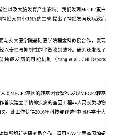
塑性以及大脑发育产生影响。我们发现
MeCP2
蛋白
响神经元内小RNA的生成,提出了神经发育疾病致病
而与交大医学院基础医学院程金科教授合作，发现
神经兴奋性与抑制性的平衡收到破坏。研究还发现了
孤独症发病的可能机制
（
Yang et al., Cell Reports
人类MECP2基因的转基因食蟹猴,发现
MECP2
转基
作首次建立了精神疾病的基因工程非人灵长类动物
016
)
。此工作获得
2016
年科技部评选“中国科学十大
明动物所胡新天研究员合作，运用
AAV
介导基因编辑