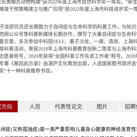
灵长类模式动物构建
“
获
2022
年度上海市自然科学奖一等奖。
“
新
精准干预策略建立与推广应用
”
获
2022
年度上海市科技进步奖一
子龙研究员还长期致力于自闭症与生命科学的科普工作，与知识
壳网公众号等科普新媒体长期合作，撰写了大量自闭症与生命科
普文章，
多次参加中科院
SELF
、墨子沙龙、一席、造就、上海
等科普活动，荣获
2018
年上海市科普教育创新二等奖与上海市科
志愿者称号，2020年获得“全国科普工作先进工作者”称号
。2020
专著《基因启示录》由湛庐文化策划出版，入选国家图书馆评选
奖”十一种科普推荐书目。
究方向
人员
代表性论文
图片
招聘
自闭症(又称孤独症)是一类严重影响儿童身心健康的神经发育性