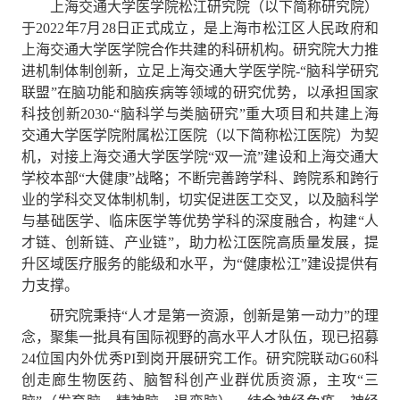
上海交通大学医学院松江研究院（以下简称研究院）
于
2022
年
7
月
28
日正式成立，是上海市松江区人民政府和
上海交通大学医学院合作共建的科研机构。研究院大力推
进机制体制创新，立足上海交通大学医学院
-“
脑科学研究
联盟
”
在脑功能和脑疾病等领域的研究优势，以承担国家
科技创新
2030-“
脑科学与类脑研究
”
重大项目和共建上海
交通大学医学院附属松江医院（以下简称松江医院）为契
机，对接上海交通大学医学院
“
双一流
”
建设和上海交通大
学校本部
“
大健康
”
战略；不断完善跨学科、跨院系和跨行
业的学科交叉体制机制，切实促进医工交叉，以及脑科学
与基础医学、临床医学等优势学科的深度融合，构建
“
人
才链、创新链、产业链
”
，助力松江医院高质量发展，提
升区域医疗服务的能级和水平，为
“
健康松江
”
建设提供有
力支撑。
研究院秉持
“
人才是第一资源，创新是第一动力
”
的理
念，聚集一批具有国际视野的高水平人才队伍，现已招募
24
位国内外优秀
PI
到岗开展研究工作。研究院联动
G60
科
创走廊生物医药、脑智科创产业群优质资源，主攻
“
三