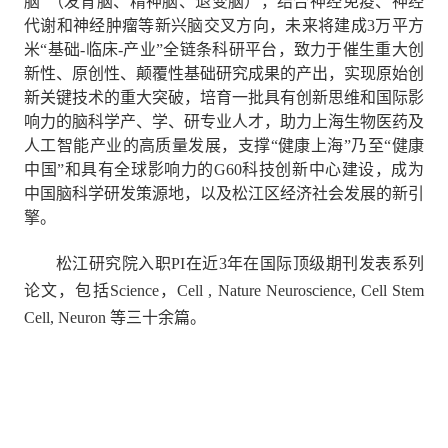
脑
”
（发育脑、精神脑、退变脑），结合神经免疫、神经
代谢和神经肿瘤等新兴脑交叉方向
，未来将建成
3
万平方
米
“
基础
-
临床
-
产业
”
全链条科研平台，致力于催生重大创
新性、原创性、颠覆性基础研究成果的产出，实现原始创
新关键技术的重大突破，培育一批具有创新思维和国际影
响力的脑科学产、学、研专业人才，助力上海生物医药及
人工智能产业的高质量发展，支撑
“
健康上海
”
乃至
“
健康
中国
”
和具有全球影响力的
G60
科技创新中心建设，成为
中国脑科学研发策源地，以及松江区经济社会发展的新引
擎。
松江研究院入职
PI
在近
3
年在国际顶级期刊发表系列
论文，包括
Science
，
Cell , Nature Neuroscience, Cell Stem
Cell, Neuron
等三十余篇。