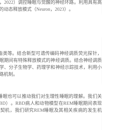
，
2022
）调控睡眠与觉醒的神经环路。利用具有高
的动态释放模式（
Neuron
，
2023
）。
脂类等。结合新型可遗传编码神经调质荧光探针，
眠期间有特殊释放模式的神经调质。结合神经调质
学、分子生物学、药理学和神经示踪技术，利用小
路机制。
睡眠也可以推动我们对生理性睡眠的理解。我们关
RBD
）。
RBD
病人和动物模型在
REM
睡眠期间表现
为契机，我们研究
REM
睡眠及其相关疾病的发生机