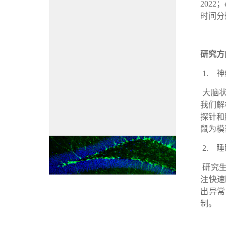
2022
；
时间分
研究方
1.
神
大脑
我们解
探针和
鼠为模
2.
睡
研究
注快速
出异常
制。