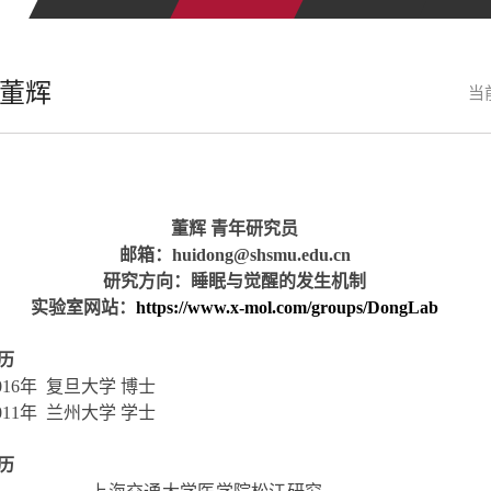
董辉
当
董辉 青年研究员
邮箱：
huidong@shsmu.edu.cn
研究方向：睡眠与觉醒的发生机制
实验室网站：
https://www.x-mol.com/groups/DongLab
历
016
年  复旦大学 博士
011
年  兰州大学 学士
历