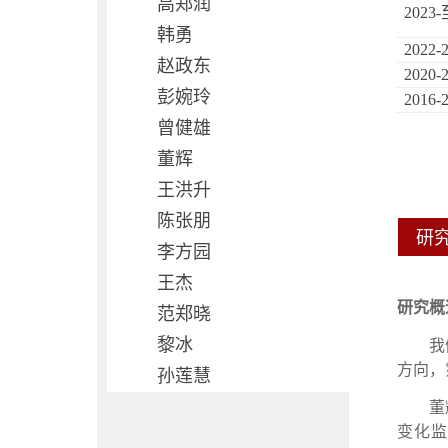
高郑润
2023
韩勇
2022-
赵政东
2020-
彭婉玲
2016-
曾健雄
董辉
王洪升
陈张朋
研
李方园
王杰
研究概
范郑晓
黎冰
我
方向，
孙莲慧
董
变化