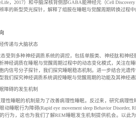
eLife
，
2017
）和中脑深核背侧部
GABA
能神经元（
Cell Discovery
辨率的新型荧光探针，解释了组胺在睡眠与觉醒周期转换过程中
向
经传递与大脑状态
状态受到多种神经调质系统的调控，包括单胺类、神经肽和神经
析神经调质在睡眠与觉醒周期过程中的动态变化模式，关注在睡
胞内信号分子探针，我们探究睡眠稳态机制。进一步结合光遗传
型我们探究神经调质系统调控睡眠与觉醒周期的功能及其神经通
眠障碍的发生机制
生理性睡眠的机制是为了改善病理性睡眠。反过来，研究病理性
眼动睡眠行为障碍
(Rapid eye movement sleep Behavior Disorder, 
的行为，这也为我们了解
REM
睡眠发生机制提供机会。以此