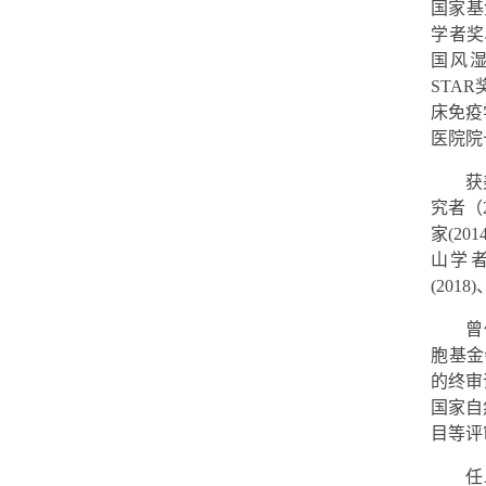
国家基
学者奖
国风
STAR
床免疫
医院院
获
究者（
家
(201
山学
(2018)
曾
胞基金
的终审
国家自
目等评
任