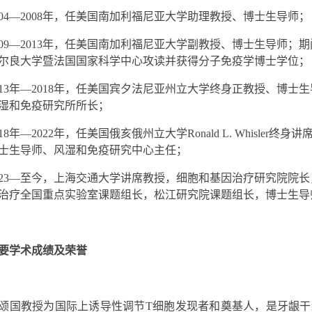
04—2008
年，任美国南加利福尼亚大学助理教授、博士生导师；
09—2013
年，任美国南加利福尼亚大学副教授、博士生导师；期
尔良大学暨法国国家科学中心攻读并获得分子免疫学博士学位；
13
年
—2018
年，任美国宾夕法尼亚州立大学终身正教授、博士生
湿和免疫研究所所长；
18
年
—2022
年，任美国俄亥俄州立大学
Ronald L. Whisler
终身讲
士生导师、风湿和免疫研究中心主任；
023—
至今，上海交通大学讲席教授，细胞和基因治疗研究院院长
治疗全国重点实验室课题组长，松江研究院课题组长，博士生导
要学术成绩及荣誉
颂国教授为国际上诱导性调节
T
细胞发现者和奠基人，是牙龈干