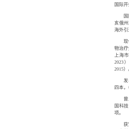
国际开
国
亥俄州
海外引
现
物治疗
上海
2023
）
2015
）
发
四本，
曾
国科技
项。
获