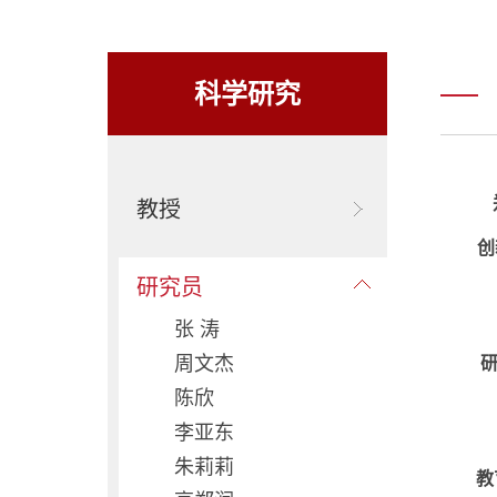
科学研究
教授
创
研究员
张 涛
周文杰
陈欣
李亚东
朱莉莉
教