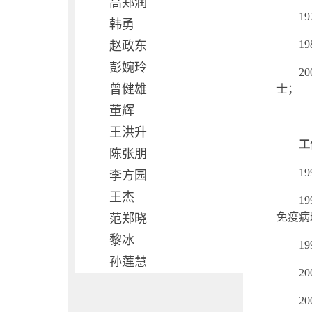
高郑润
19
韩勇
19
赵政东
彭婉玲
20
曾健雄
士；
董辉
王洪升
工
陈张朋
19
李方园
王杰
19
免疫病
范郑晓
黎冰
19
孙莲慧
20
20