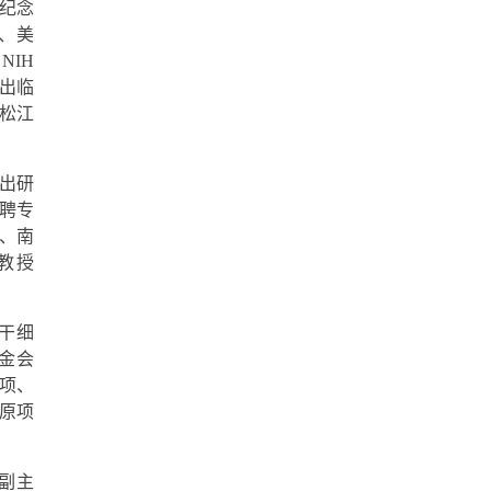
纪念
、美
所
NIH
出临
松江
出研
聘专
、南
教授
干细
金会
项、
原项
副主