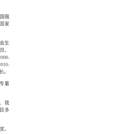
国俄
国家
会生
员、
2008-
2010-
长。
学专著
、我
目多
奖、