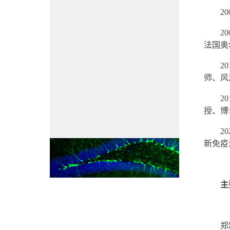
20
20
法国奥
20
师、风
20
授、博
2
新免疫
主
郑