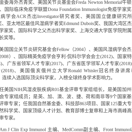
金委海外杰青奖、美国关节炎基金会
Freda Newton Memorial
牛顿
、国际临床免疫学联盟
Dona Foundation Immunologist
免疫学家奖
湿病学会
ACR
杰出
Investigator
研究者奖、美国国立健康研究
奖、亚太地区最佳风湿病学者奖
Edmund Dubois
奖、我国大湾区杰
学家奖、国际科学之父杰出科学家奖、上海交通大学医学院附属
长奖等。
美国国立关节炎研究基金会
Fellow
（
2004
）、美国风湿病学会杰
2008
）、国际精英免疫学会亨利
·
侃科尔学会会士
(2012)
、国家特
4)
、广东省领军人才专家
(2017)
、广东省医学领军人才专家
(2018)
者
(2018)
、美国俄亥俄州立大学
Ronald Whisler
冠名终身讲席
、连续入选国际顶尖科学家，入榜全球终身学术影响力。
任美国
NIH
风湿皮肤疾病
R01
基金评审专家组组长，是美国加州
会专家组成员；是英、加、澳、波、捷、荷和南非等
9
个国家基
评审专家；任我国自然基金委、科技部
863
项目、国家
125
重大专
然科学奖、国家顶级人才计划、教育部博士复审和上海市高峰高
审专家。
Am J Clin Exp Immunol
主编、
MedComm
副主编、
Front Immunol