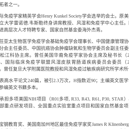
拓者之一。
际免疫学家精英学会
Henry Kunkel Society
学会选举的会士。原美
立大学雷诺德
.
韦斯勒终身讲席教授、风湿和免疫学中心主任。
进高层次人才特聘专家、国家自然基金委海外杰青。
任亚太生物医学免疫学会基础免疫学会理事长、中国健康管理协
分会主任委员、中国抗癌协会肿瘤缺氧和生物学委员会副主任委
市松江科协主席。曾任美国华裔免疫学家协会主席及秘书长（
、国际临床免疫学联盟风湿皮肤胃肠道疾病委员会委员（
。曾任复旦大学附属医院教授和风湿免疫过敏疾病研究所学术所
表高水平论文240篇，被引2.3万次，H指数近90；主编英文医
参编英文书籍多本。
承担多项美国
NIH
项目（
R01
多项
, R33, R43, R61, P30, STAR
）
部重点研发项目、全国重点实验室重点项目和国家自然基金项
宝钢教育奖、美国南加州地区最佳免疫学家奖
James R Klinenberg