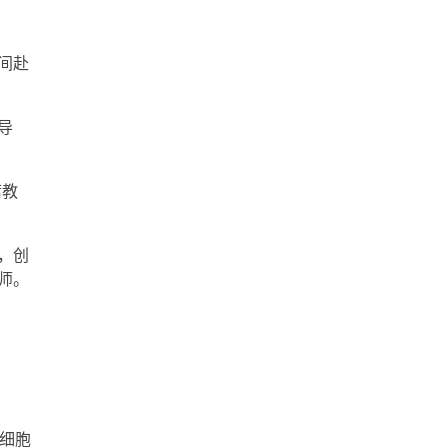
间赴
导
席教
，创
师。
细胞