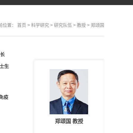
前位置：
首页
>
科学研究
>
研究队伍
>
教授
>
郑颂国
长
士生
免疫
郑颂国 教授