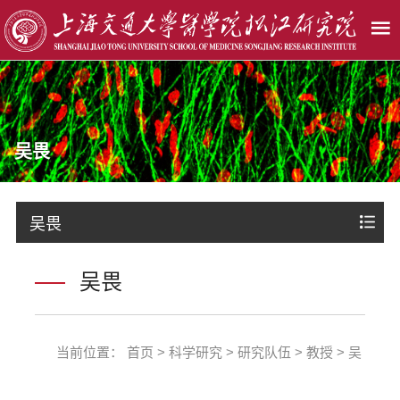
吴畏
吴畏
吴畏
当前位置：
首页
>
科学研究
>
研究队伍
>
教授
>
吴