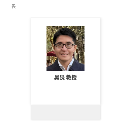
畏
吴畏 教授