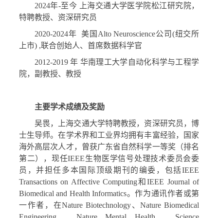
2024
年
-
至今 上海交通大学医学院松江研究院，
特聘教授、资深研究员
2020-2024
年
美国
Alto Neuroscience
公司
(
纽交所
上市
) ,
联合创始人、首席数据科学官
2012-2019
年 华南理工大学自动化科学与工程学
院，副教授、教授
主要学术成绩及奖励
吴畏，上海交通大学特聘教授，资深研究员，博
士生导师。在学术界和工业界均拥有丰富经验，国家
海外高层次人才，曾获广东省自然科学一等奖（排名
第二），现任
IEEE
生物医学信号处理技术委员会委
员，并担任多本国际顶级期刊的编委，包括
IEEE
Transactions on Affective Computing
和
IEEE Journal of
Biomedical and Health Informatics
。作为通讯作者或第
一作者，在
Nature Biotechnology
、
Nature Biomedical
Engineering
、
Nature Mental Health
、
Science