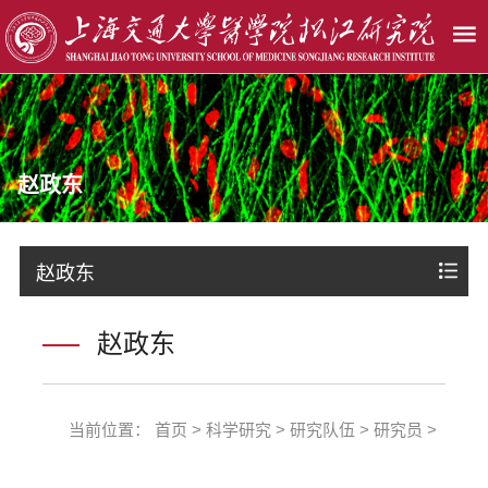
赵政东
赵政东
赵政东
当前位置：
首页
>
科学研究
>
研究队伍
>
研究员
>