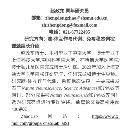
赵政东 青年研究员
邮箱：
zhengdongzhao@shsmu.edu.cn
zh.zhengdong@foxmail.com
电话：
021-67722495
研究方向：脑-体互作与代谢、免疫稳态调控
课题组长介绍
赵政东博士，本科毕业于中南大学，博士毕业于
上海科技大学/中国科学院大学，在哈佛大学医学院/
波士顿儿童医院完成博士后训练。
2023
年加入上海交
通大学医学院松江研究院，任研究员和博士生导师。
研究脑-体互作与代谢、免疫稳态调控，主要成果发
表于
Nature Neuroscience
, 
Science Advances
和
PNAS
等
期刊，部分成果被
Nature Neuroscience
和
PNAS
等期刊
选为研究亮点进行专题评述，单篇论文最高引用超
400余次。
ZhaoLab
网站：
https://www.x-
mol.com/groups/ZhaoLab_atSJ