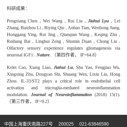
科研成果：
Pengxiang Chen , Wei Wang , Rui Liu ,
Jiahui Lyu
, Lei
Zhang, Baizhou Li , Biying Qiu , Anhao Tian, Wenhong Jiang,
Honggang Ying, Rui Jing , Qianqian Wang , Keqing Zhu ,
Ruiliang Bai , Linghui Zeng , Shumin Duan , Chong Liu .
Olfactory sensory experience regulates gliomagenesis via
neuronal IGF1 .
Nature
.
（第四作者，
IF=64.8
）
Kelei Cao, Xiang Liao,
Jiahui Lu
, Shu Yao, Fengjiao Wu,
Xingxing Zhu, Dongyan Shi, Shuang Wen, Lixin Liu, Hong
Zhou. IL-33/ST2 plays a critical role in endothelial cell
activation and microglia-mediated neuroinflammation
modulation.
Journal of Neuroinflammation
(2018) 15(1).
（第三作者，
IF=9.2
）
中国上海重庆南路227号 200025 021-63846590