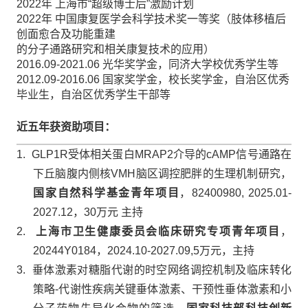
2022
年
上海市
“
超级博士后
”
激励计划
2022
年
中国康复医学会科学技术奖一等奖（肢体移植后
创面愈合及功能重建
的分子通路研究和相关康复技术的应用）
2016.09-2021.06
光华奖学金，同济大学校优秀学生等
2012.09-2016.06
国家奖学金，校长奖学金，自治区优秀
毕业生，自治区优秀学生干部等
近五年获资助项目：
1.
GLP1R
受体相关蛋白
MRAP2
介导的
cAMP
信号通路在
下丘脑腹内侧核
VMH
脑区调控肥胖的生理机制研究，
国家自然科学基金青年项目
，
82400980, 2025.01-
2027.12
，
30
万元
主持
2.
上海市卫生健康委员会临床研究专项青年项目
，
20244Y0184
，
2024.10-2027.09,5
万元，主持
3.
垂体激素对糖脂代谢的时空网络调控机制及临床转化
策略
-
代谢性疾病关键垂体激素、干预性垂体激素和小