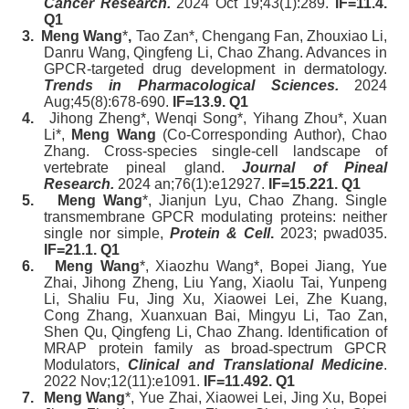
Cancer Research.
2024 Oct 19;43(1):289.
IF=11.4.
Q1
3.
Meng Wang
*
,
Tao Zan
*, Chengang Fan, Zhouxiao Li,
Danru Wang, Qingfeng Li, Chao Zhang. Advances in
GPCR-targeted drug development in dermatology.
Trends in Pharmacological Sciences.
2024
Aug;45(8):678-690.
IF=13.9. Q1
4.
Jihong Zheng*, Wenqi Song
*, Yihang Zhou*, Xuan
Li*,
Meng Wang
(Co-Corresponding Author), Chao
Zhang. Cross-species single-cell landscape of
vertebrate pineal gland.
Journal of Pineal
Research.
2024 an;76(1):e12927.
IF=15.221. Q1
5.
Meng Wang
*, Jianjun Lyu, Chao Zhang. Single
transmembrane GPCR modulating proteins: neither
single nor simple,
Protein & Cell
.
2023; pwad035.
IF=21.1. Q1
6.
Meng Wang
*, Xiaozhu Wang*, Bopei Jiang, Yue
Zhai, Jihong Zheng, Liu Yang, Xiaolu Tai, Yunpeng
Li, Shaliu Fu, Jing Xu, Xiaowei Lei, Zhe Kuang,
Cong Zhang, Xuanxuan Bai, Mingyu Li, Tao Zan,
Shen Qu, Qingfeng Li, Chao Zhang. Identification of
MRAP protein family as broad
‐
spectrum GPCR
Modulators,
Clinical and Translational Medicine
.
2022 Nov;12(11):e1091.
IF=11.492. Q1
7.
Meng Wang
*, Yue Zhai, Xiaowei Lei, Jing Xu, Bopei