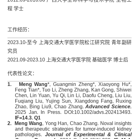
程 学士
工作经历：
2023.10-
至今 上海交通大学医学院松江研究院 青年副研
究员
2021.09-2023.10
上海交通大学医学院 基础医学 博士后
代表性论文：
1.
Meng Wang
*, Guangmin Zheng*, Xiaoyong Hu*,
Feng Tian*, Tuo Li, Zheng Zhang, Kan Gong, Shiwei
Chen, Lin Yuan, Yu Qi, Lin Li, Daofu Cheng, Liu Liu,
Fuqiang Liu, Yujing Sun, Xiangdong Fang, Ruxing
Zhao, Bing Liu9, Chao Zhang.
Advanced Science.
2025 Jan. In Press. DOI:10.1002/advs.202413493.
IF=14.3. Q1
2.
Meng Wang
, Yong Han, Chao Zhang.
Noval insights
and therapeutic strategies for tumor-induced kidney
pathologies.
Journal of Experimental & Clinical