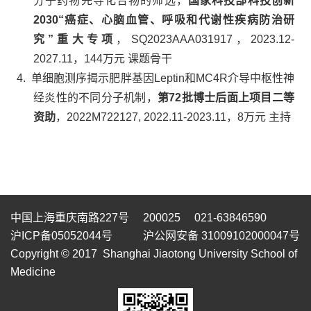
分子药物先导化合物的筛选，
国家科技部科技创新
2030“
癌症、心脑血管、呼吸和代谢性疾病防治研
究
”
重大专项
，
SQ2023AAA031917
，
2023.12-
2027.11
，
144
万元
课题骨干
4.
单细胞测序揭示肥胖基因
Leptin
和
MC4R
介导中枢性神
经炎性的不同分子机制，
第
72
批博士后面上项目二等
资助
，
2022M722127, 2022.11-2023.11
，
8
万元
主持
中国上海重庆南路227号 200025 021-63846590
沪ICP备05052044号
沪公网安备 31009102000047号
Copyright © 2017 Shanghai Jiaotong University School of
Medicine