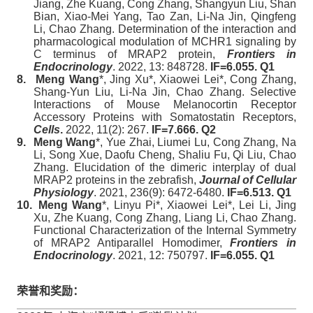
Jiang, Zhe Kuang, Cong Zhang, Shangyun Liu, Shan
Bian, Xiao-Mei Yang, Tao Zan, Li-Na Jin, Qingfeng
Li, Chao Zhang. Determination of the interaction and
pharmacological modulation of MCHR1 signaling by
C terminus of MRAP2 protein,
Frontiers in
Endocrinology
. 2022, 13: 848728.
IF=6.055. Q1
8.
Meng Wang
*, Jing Xu*, Xiaowei Lei*, Cong Zhang,
Shang-Yun Liu, Li-Na Jin, Chao Zhang. Selective
Interactions of Mouse Melanocortin Receptor
Accessory Proteins with Somatostatin Receptors,
Cells
.
2022, 11(2): 267.
IF=7.666. Q2
9.
Meng Wang
*, Yue Zhai, Liumei Lu, Cong Zhang, Na
Li, Song Xue, Daofu Cheng, Shaliu Fu, Qi Liu, Chao
Zhang. Elucidation of the dimeric interplay of dual
MRAP2 proteins in the zebrafish,
Journal of Cellular
Physiology
. 2021, 236(9): 6472-6480.
IF=6.513. Q1
10.
Meng Wang
*, Linyu Pi*, Xiaowei Lei*, Lei Li, Jing
Xu, Zhe Kuang, Cong Zhang, Liang Li, Chao Zhang.
Functional Characterization of the Internal Symmetry
of MRAP2 Antiparallel Homodimer,
Frontiers in
Endocrinology
. 2021, 12: 750797.
IF=6.055. Q1
荣誉和奖励：