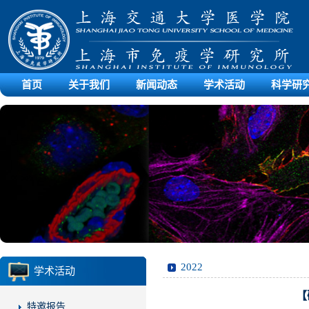
首页
关于我们
新闻动态
学术活动
科学研
2022
学术活动
【
特邀报告