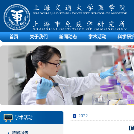
首页
关于我们
新闻动态
学术活动
科学研
2022
学术活动
【
特邀报告