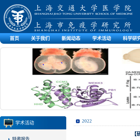
首页
关于我们
新闻动态
学术活动
科学研
2022
学术活动
【
特邀报告