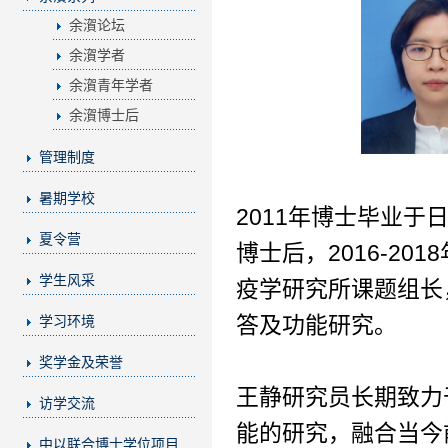
余㵑论坛
余㵑学者
余㵑青年学者
余㵑博士后
管理制度
暑期学校
2011年博士毕业
夏令营
博士后，2016-2
学生风采
疫学研究所课题组长
答及功能研究。
学习环境
奖学金及荣誉
王静研究员长期致力
访学交流
能的研究，融合当今
中以联合博士学位项目