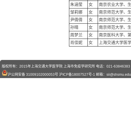
朱涵莹
女
南京农业大学、
邹莉娜
女
南京师范大学、
尹倩倩
女
南京师范大学、
孙晴
女
南京师范大学、
周梦兰
女
南京医科大学、
肖佳妮
女
上海交通大学医
版权所有：2015年上海交通大学医学院 上海市免疫学研究所 电话：021-63846383 传真
沪公网安备 31009102000053号
沪ICP备18007527号-1
邮箱：sii@shsmu.edu