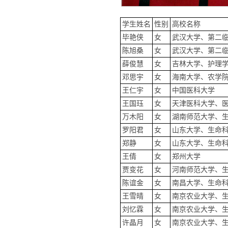
学生姓名
性别
高校名称
毕艳侠
女
武汉大学、第二
陈旭桑
女
武汉大学、第二
薛俊慧
女
吉林大学、护理
邓思宇
女
海南大学、农学
王仁宇
女
中国医科大学
王国珏
女
天津医科大学、
万木阳
女
湖南师范大学、
罗阳君
女
山东大学、生命
郑静
女
山东大学、生命
王倩
女
郑州大学
贾变花
女
河南师范大学、
陈谊金
女
南昌大学、生命
王雪晴
女
南京农业大学、
刘忆霖
女
南京农业大学、
许晶月
女
南京农业大学、