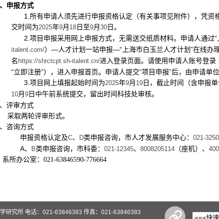
、申报方式
1.
所有申请人须先进行申报资格认定（有关事项见附件），凭资
交时间为
年
月
日至
月
日。
2025
9
18
9
30
2.
项目申报采用网上申报方式，无需送交纸质材料。申请人通过“
）—人才计划一站申报—“上海市白玉兰人才计划”在线办
italent.com/
名
进入登录页面。请使用申请人账号登录
https://shrctcpt.sh-italent.cn/
“立即注册”），进入申报首页。申请人提交“项目申报”后，由申请单位
3.
项目网上填报起始时间为
年
月
日，截止时间（含申报单
2025
9
19
月
日中午前系统提交，留出时间科技处审核。
10
9
、评审方式
采取两轮评审形式。
、咨询方式
申报资格认定及
、
类申报咨询，市人才发展服务中心：
C
D
021-325
A
、
类申报咨询，市科委：
、
（座机）、
B
021-12345
8008205114
400
所办公室：021-63846590-776664
 电话：021-63846383 传真：021-63846383