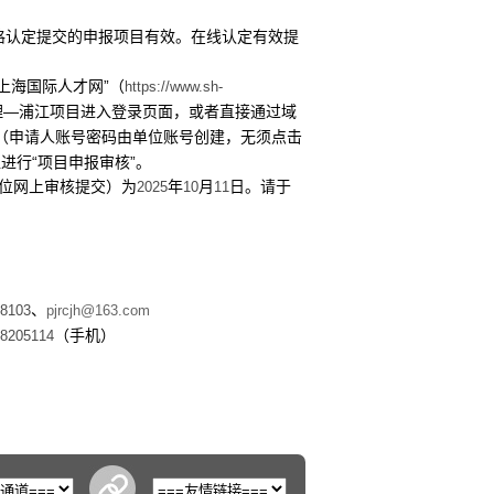
格认定提交的申报项目有效。在线认定有效提
上海国际人才网”（
https://www.sh-
理—浦江项目进入登录页面，或者直接通过域
（申请人账号密码由单位账号创建，无须点击
进行“项目申报审核”。
位网上审核提交）为
年
月
日。请于
2025
10
11
、
08103
pjrcjh@163.com
（手机）
8205114