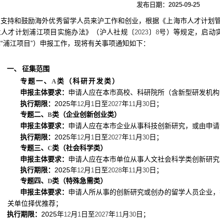
发布日期：2025-09-25
为支持和鼓励海外优秀留学人员来沪工作和创业，根据《上海市人才计划
兰人才计划浦江项目实施办法》（沪人社规〔
〕
号）等规定，启动
2023
8
“浦江项目”）申报工作，现将有关事项通知如下：
一、
征集范围
专题一、
A
类（科研开发类）
申请人应在本市高校、科研院所（含新型研发机构
申报主体要求：
2025
年
月
日至
年
月
日；
执行期限：
12
1
2027
11
30
专题二、
B
类（企业创新创业类）
申请人应在本市企业从事科技创新研究，或由申请
申报主体要求：
2025
年
月
日至
年
月
日；
执行期限：
12
1
2027
11
30
专题三、
C
类（社会科学类）
申报主体要求：
申请人应在本市单位从事人文社会科学类创新研究
2025
年
月
日至
年
月
日；
执行期限：
12
1
2028
11
30
专题四、
D
类（特殊急需类）
申请人所从事的创新研究或创办的留学人员企业，
申报主体要求：
关单位择优推荐；
2025
年
月
日至
年
月
日；
执行期限：
12
1
2027
11
30