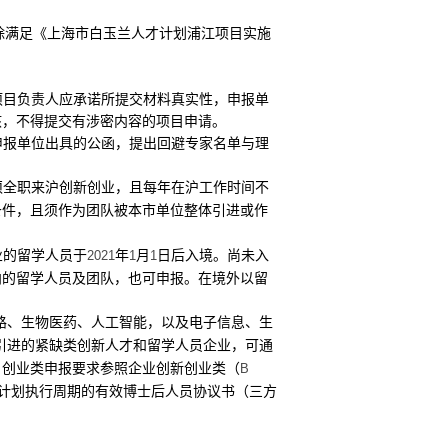
除满足《上海市白玉兰人才计划浦江项目实施
项目负责人应承诺所提交材料真实性，申报单
核，不得提交有涉密内容的项目申请。
申报单位出具的公函，提出回避专家名单与理
须全职来沪创新创业，且每年在沪工作时间不
条件，且须作为团队被本市单位整体引进或作
业的留学人员于
年
月
日后入境。尚未入
2021
1
1
向的留学人员及团队，也可申报。在境外以留
路、生物医药、人工智能，以及电子信息、生
引进的紧缺类创新人才和留学人员企业，可通
，创业类申报要求参照企业创新创业类（
B
计划执行周期的有效博士后人员协议书（三方