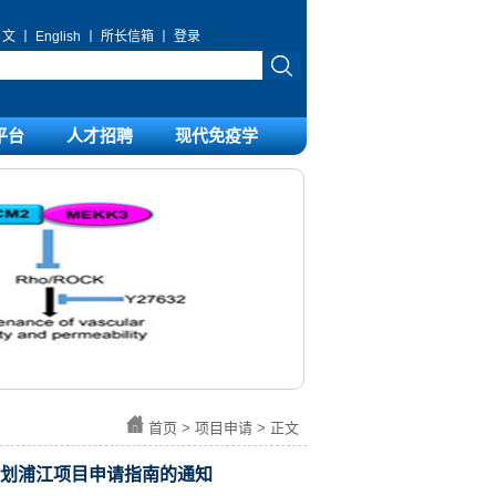
 文
丨
English
丨
所长信箱
丨
登录
平台
人才招聘
现代免疫学
首页
>
项目申请
> 正文
计划浦江项目申请指南的通知