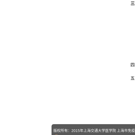
三
四
五
系
版权所有：2015年上海交通大学医学院 上海市免疫学研究所