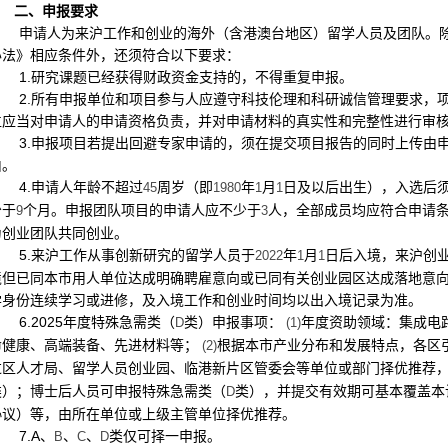
二、申报要求
申请人为来沪工作和创业的海外（含港澳台地区）留学人员及团队。
办法》相应条件外，还须符合以下要求：
1.
研究课题已经获得财政资金支持的，不得重复申报。
2.
所有申报单位和项目参与人应遵守科技伦理和科研诚信管理要求，
位应当对申请人的申请资格负责，并对申请材料的真实性和完整性进行审
3.
申报项目若提出回避专家申请的，须在提交项目报告的同时上传由
由。
4.
申请人年龄不超过
周岁（即
年
月
日及以后出生），入选后
45
1980
1
1
少于
个月。申报团队项目的申请人应不少于
人，全部成员均应符合申请
9
3
为创业团队共同创业。
5.
来沪工作从事创新研究的留学人员于
年
月
日后入境，来沪创
2022
1
1
境但已同本市用人单位达成明确聘雇意向或已同有关创业园区达成落地意
学身份连续学习或进修，及入境工作和创业时间均以出入境记录为准。
6.2025
年度特殊急需类（
类）申报事项：
年度资助领域：集成电
D
(1)
命健康、高端装备、先进材料等；
根据本市产业分布和发展特点，各区
(2)
过区人才局、留学人员创业园、临港新片区管委会等单位或部门择优推荐
类）；博士后人员可申报特殊急需类（
类），并提交有效期可基本覆盖本
D
协议）等，由所在单位或上级主管单位择优推荐。
7.A
、
、
、
类仅可择一申报。
B
C
D