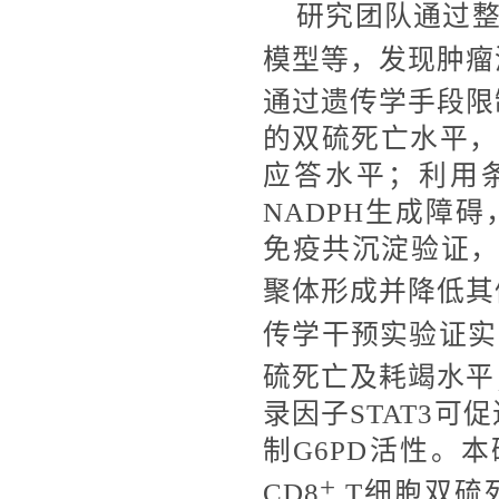
研究团队通过
模型等，发现肿瘤
通过遗传学手段限
的双硫死亡水平，
应答水平；利用条
NADPH生成障
免疫共沉淀验证，鉴
聚体形成并降低其
传学干预实验证实
硫死亡及耗竭水平
录因子STAT3可
制G6PD活性。本
+
CD8
T细胞双硫