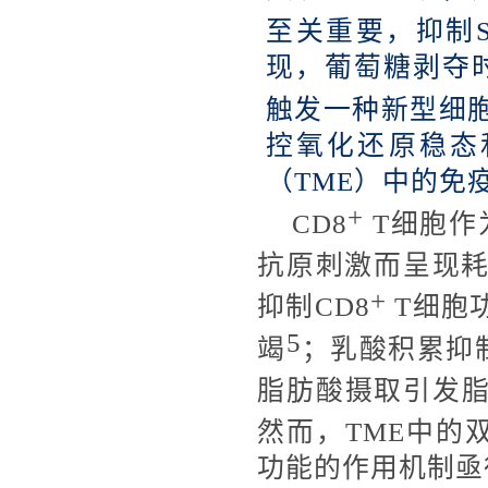
至关重要，抑制S
现，葡萄糖剥夺
触发一种
新型细
控氧化还原稳态
（TME）中的免
+
CD8
T细胞作
抗原刺激而呈现
+
抑制CD8
T细胞
5
竭
；乳酸积累抑制
脂肪酸摄取引发
然而，TME中的
功能的作用机制亟