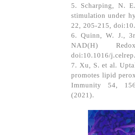
5. Scharping, N. E.
stimulation under h
22, 205-215, doi:1
6. Quinn, W. J., 3r
NAD(H) Redo
doi:10.1016/j.celre
7. Xu, S. et al. Upt
promotes lipid pero
Immunity 54, 1561
(2021).