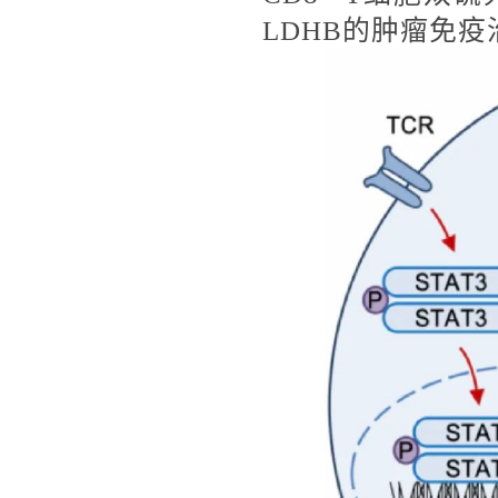
LDHB的肿瘤免