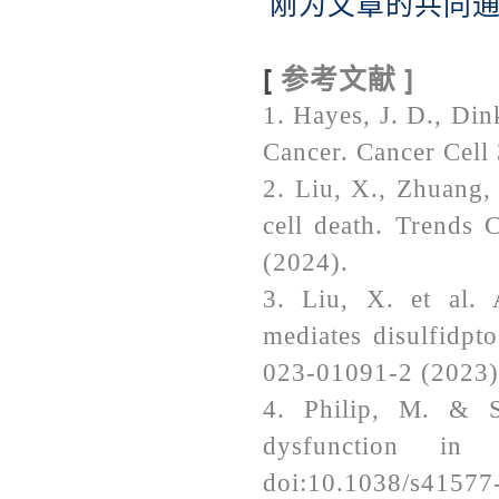
刚为文章的共同
[
参考文献 ]
1. Hayes, J. D., Di
Cancer. Cancer Cell
2.
Liu, X., Zhuang, 
cell death.
Trends C
(2024).
3.
Liu, X.
et al.
A
mediates disulfidpt
023-01091-2 (2023)
4. Philip, M. & S
dysfunction in
doi:10.1038/s41577