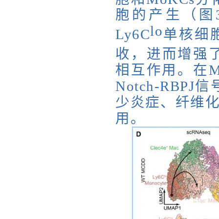
胞的产生（图
lo
Ly6C
单核细
收，进而增强了
相互作用。在
Notch-RB
少
炎症、纤维
用。