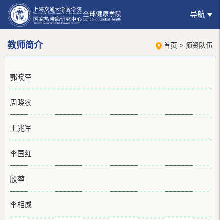
导航
教师简介
首页
>
师资队伍
郭晓奎
周晓农
王兆军
李国红
殷堃
李相威