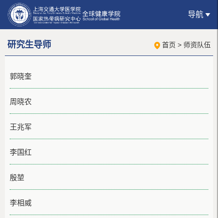
导航
研究生导师
首页
>
师资队伍
郭晓奎
周晓农
王兆军
李国红
殷堃
李相威