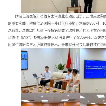
附属仁济医院肝移植专家何康此次随团出访，是附属医院
的重要实践。附属仁济医院肝外科年肝移植手术量约700例，1
达92%，过去13年儿童肝移植病例数全球领先。代表团重点
科协作（MDT）模式及医护人员培训进行了深入研讨。双方达
附属仁济医院学习肝脏移植技术，未来将开展包括肝移植在内