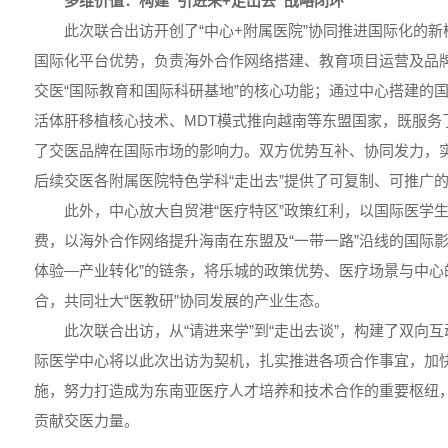
多维价值：构建“引进来+走出去”战略闭环
此次联合出访开创了“中心+附属医院”协同推进国际化的
国际化平台优势，负责海外合作网络搭建、教育项目运营及品
交医“国际教育和国际科研基地”的核心功能；通过中心搭建的
活体肝移植核心技术、MDT模式推向越南等东盟国家，既服务
了交医品牌在国际市场的影响力。双方优势互补、协同发力，实现了
后续交医各附属医院特色学科“走出去”提供了可复制、可推广
此外，中心放大自贸港“医疗特区”政策红利，以国际医学
费，以海外合作网络提升海南在东盟及“一带一路”沿线的国际
体验—产业转化”的链条，将乐城的政策优势、医疗场景与中心
合，共同壮大“医教研”协同发展的产业生态。
此次联合出访，从“请进来学”到“走出去谈”，构建了双向
际医学中心将以此次出访为契机，扎实推进各项合作事宜，加
施，努力打造成为东南亚医疗人才培养和技术合作的重要枢纽，
贡献交医力量。