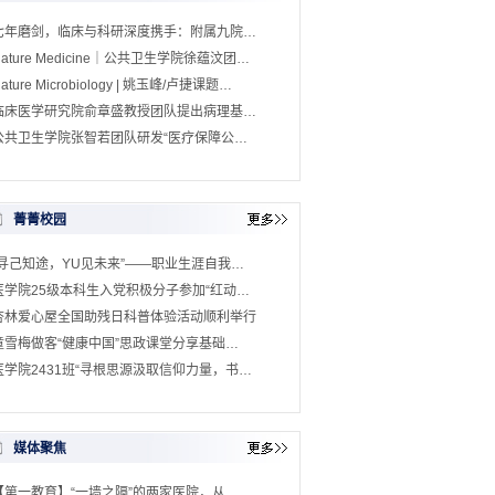
七年磨剑，临床与科研深度携手：附属九院…
Nature Medicine｜公共卫生学院徐蕴汶团…
ature Microbiology | 姚玉峰/卢捷课题…
临床医学研究院俞章盛教授团队提出病理基…
公共卫生学院张智若团队研发“医疗保障公…
菁菁校园
“寻己知途，YU见未来”——职业生涯自我…
医学院25级本科生入党积极分子参加“红动…
杏林爱心屋全国助残日科普体验活动顺利举行
童雪梅做客“健康中国”思政课堂分享基础…
医学院2431班“寻根思源汲取信仰力量，书…
媒体聚焦
【第一教育】“一墙之隔”的两家医院，从…