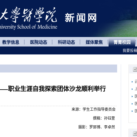
教学信息
医院动态
科研动态
媒体聚焦
菁菁校园
我要投
”——职业生涯自我探索团体沙龙顺利举行
来源：学生工作指导委员会
撰稿：孙钰萱
摄影：罗郅博、李卓然