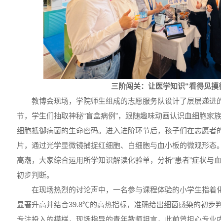
三阶闯关：让医学知识“看得见摸
教博会现场，学院师生组成的志愿服务队设计了层层递进
节，学生们抽取神秘“盲盒病例”，跟随趣味动画认识血细胞家
细胞抵御病菌的生命密码。进入进阶环节后，孩子们在志愿者
片，通过光学显微镜捕捉红细胞、白细胞与血小板的微观形态
高潮，大家综合运用所学知识解读化验单，分析“患者”症状与
初步判断。
在现场热烈的讨论声中，一名参与课程体验的小学生指着
显著升高并结合39.8℃的高热指标，准确给出细菌感染的初步
专注投入的模样，现场指导的青年教师坦言，此前曾担心专业