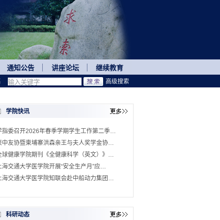
通知公告
讲座论坛
继续教育
稿
高级搜索
学院快讯
学指委召开2026年春季学期学生工作第二季…
柬中友协暨柬埔寨洪森亲王与夫人奖学金协…
全球健康学院期刊《全健康科学（英文）》…
上海交通大学医学院开展“安全生产月”应…
上海交通大学医学院知联会赴中船动力集团…
科研动态