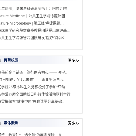
七年磨剑，临床与科研深度携手：附属九院…
Nature Medicine｜公共卫生学院徐蕴汶团…
ature Microbiology | 姚玉峰/卢捷课题…
临床医学研究院俞章盛教授团队提出病理基…
公共卫生学院张智若团队研发“医疗保障公…
菁菁校园
探秘药企全链条，笃行医者初心 —— 医学…
“寻己知途，YU见未来”——职业生涯自我…
医学院25级本科生入党积极分子参加“红动…
杏林爱心屋全国助残日科普体验活动顺利举行
童雪梅做客“健康中国”思政课堂分享基础…
媒体聚焦
【第一教育】“一墙之隔”的两家医院，从…