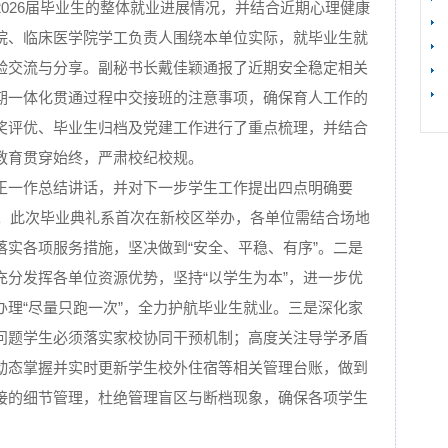
026届毕业生的整体就业进展情况，并结合近期心理健康
院、临床医学院学工负责人围绕本单位实际，就毕业生就
验交流与分享。副秘书长戴佳颖通报了近期安全稳定相关
期一体化贯通过程中交接班的注意事项，确保育人工作的
奖评优、毕业生归档及党建工作进行了重点梳理，并结合
教育贯穿始终，严肃校纪校规。
正一作总结讲话，并对下一步学生工作提出四点明确要
礼。此次毕业典礼系首次在新校区举办，各单位需结合场地
落实各项服务措施，坚决做到“安全、平稳、有序”。二是
充分发挥各单位资源优势，坚持“以学生为本”，进一步优
办理“尽量只跑一次”，全力护航毕业生就业。三是深化家
问题学生必须落实家校协同干预机制；高度关注导学矛盾
动态掌握并实时更新学生校外住宿等相关管理台账，做到
接的细节管理，杜绝管理盲区与断档现象，确保各项学生